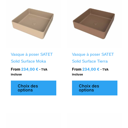
produit
produ
a
a
plusieurs
plusi
variations.
variat
Les
Les
options
optio
peuvent
peuv
être
être
Vasque à poser SATET
Vasque à poser SATET
choisies
chois
Solid Surface Moka
Solid Surface Tierra
sur
sur
From
234,00
€
From
234,00
€
- TVA
- TVA
la
la
incluse
incluse
page
page
du
du
Choix des
Choix des
options
options
produit
produ
Ce
Ce
produit
produ