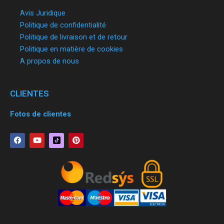
Avis Juridique
Politique de confidentialité
Politique de livraison et de retour
Politique en matière de cookies
A propos de nous
CLIENTES
Fotos de clientes
F
Y
P
a
o
i
c
u
n
e
t
t
b
u
e
o
b
r
o
e
e
k
s
t