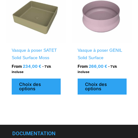
a
a
plusieurs
plusi
variations.
variat
Les
Les
options
optio
peuvent
peuv
être
être
Vasque à poser SATET
Vasque à poser GENIL
choisies
chois
Solid Surface Moss
Solid Surface
sur
sur
From
234,00
€
From
266,00
€
- TVA
- TVA
la
la
incluse
incluse
page
page
du
du
Choix des
Choix des
options
options
produit
produ
DOCUMENTATION