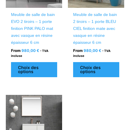
peuvent
peuv
être
être
Meuble de salle de bain
Meuble de salle de bain
choisies
chois
EVO 2 tiroirs – 1 porte
2 tiroirs – 1 porte BLEU
sur
sur
finition PINK PALO mat
CIEL finition mate avec
la
la
avec vasque en résine
vasque en résine
page
page
épaisseur 6 cm
épaisseur 6 cm
du
du
From
980,00
€
From
980,00
€
- TVA
- TVA
produit
produ
incluse
incluse
Choix des
Choix des
options
options
Ce
produit
a
plusieurs
variations.