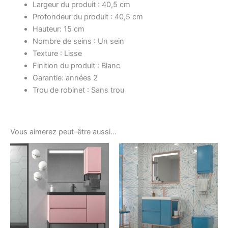
Largeur du produit : 40,5 cm
Profondeur du produit : 40,5 cm
Hauteur: 15 cm
Nombre de seins : Un sein
Texture : Lisse
Finition du produit : Blanc
Garantie: années 2
Trou de robinet : Sans trou
Vous aimerez peut-être aussi…
Ce
Ce
produit
produ
a
a
plusieurs
plusi
variations.
variat
Les
Les
options
optio