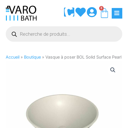
Aller
0
Panie
au
contenu
Recherche
de
produits
Accueil
»
Boutique
»
Vasque à poser BOL Solid Surface Pearl
quantité
de
Vasque
à
poser
BOL
Solid
Surface
Pearl