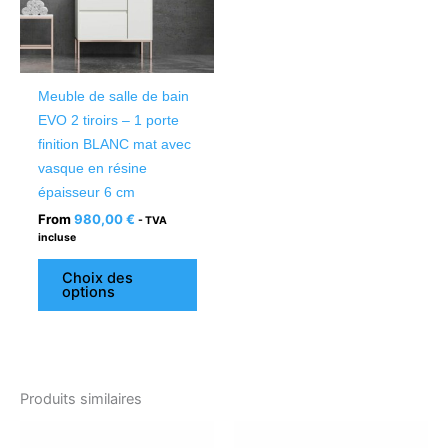
Les
options
peuvent
être
Meuble de salle de bain
choisies
EVO 2 tiroirs – 1 porte
sur
finition BLANC mat avec
la
vasque en résine
page
épaisseur 6 cm
du
From
980,00
€
- TVA
produit
incluse
Choix des
options
Produits similaires
Ce
Ce