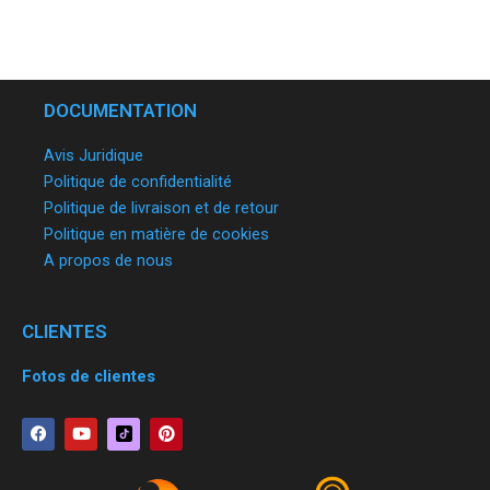
DOCUMENTATION
Avis Juridique
Politique de confidentialité
Politique de livraison et de retour
Politique en matière de cookies
A propos de nous
CLIENTES
Fotos de clientes
F
Y
P
a
o
i
c
u
n
e
t
t