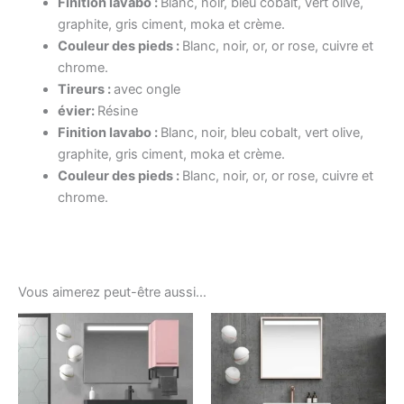
Finition lavabo :
Blanc, noir, bleu cobalt, vert olive,
graphite, gris ciment, moka et crème.
Couleur des pieds :
Blanc, noir, or, or rose, cuivre et
chrome.
Tireurs :
avec ongle
évier:
Résine
Finition lavabo :
Blanc, noir, bleu cobalt, vert olive,
graphite, gris ciment, moka et crème.
Couleur des pieds :
Blanc, noir, or, or rose, cuivre et
chrome.
Vous aimerez peut-être aussi…
Ce
Ce
produit
produ
a
a
plusieurs
plusi