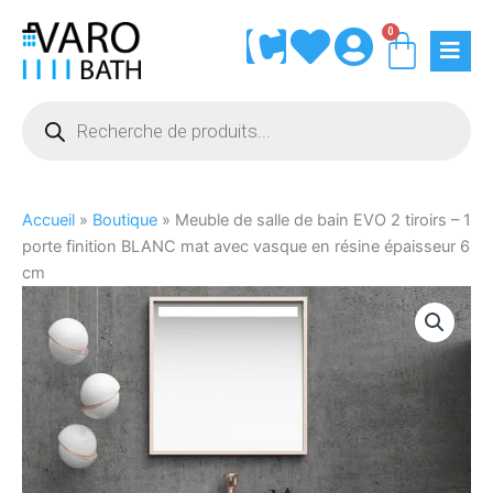
Aller
0
Panie
au
contenu
Recherche
de
produits
Accueil
»
Boutique
»
Meuble de salle de bain EVO 2 tiroirs – 1
porte finition BLANC mat avec vasque en résine épaisseur 6
cm
quantité
de
Meuble
de
salle
de
bain
EVO