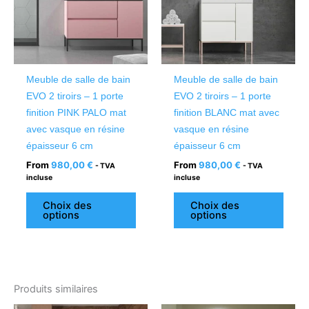
variations.
variat
Les
Les
options
optio
peuvent
peuv
être
être
Meuble de salle de bain
Meuble de salle de bain
choisies
chois
EVO 2 tiroirs – 1 porte
EVO 2 tiroirs – 1 porte
sur
sur
finition PINK PALO mat
finition BLANC mat avec
la
la
avec vasque en résine
vasque en résine
page
page
épaisseur 6 cm
épaisseur 6 cm
du
du
From
980,00
€
From
980,00
€
- TVA
- TVA
produit
produ
incluse
incluse
Choix des
Choix des
options
options
Produits similaires