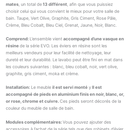
mates
, un total de
13 différent
, afin que vous puissiez
choisir celui qui vous convient le mieux pour votre salle de
bain. Taupe, Vert Olive, Graphite, Gris Ciment, Rose Pâle,
Crème, Bleu Cobalt, Bleu Ciel, Grenat, Jaune, Noir, Blanc.
Comprend:
L’ensemble vient
accompagné d’une vasque en
résine
de la série EVO. Les éviers en résine sont les
meilleurs vendeurs pour leur facilité de nettoyage, leur
dureté et leur durabilité. Le lavabo peut être fini en mat dans
les couleurs suivantes : blanc, bleu cobalt, noir, vert olive,
graphite, gris ciment, moka et crème.
Installation:
Le meuble
il est servi monté
y
Il est
accompagné de pieds en aluminium finis en noir, blanc, or,
or rose, chrome et cuivre.
Ces pieds seront décorés de la
couleur du meuble de salle de bain.
Modules complémentaires:
Vous pouvez ajouter des
accessoires à l’achat de la série tels que des robinets d’évier,