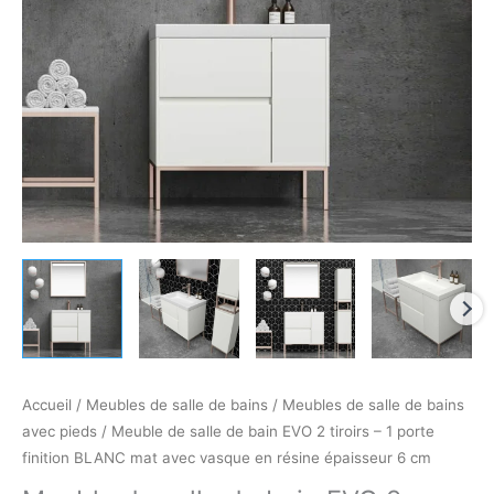
2
tiroirs
-
1
porte
finition
BLANC
mat
avec
vasque
en
résine
épaisseur
6
cm
Accueil
/
Meubles de salle de bains
/
Meubles de salle de bains
avec pieds
/ Meuble de salle de bain EVO 2 tiroirs – 1 porte
finition BLANC mat avec vasque en résine épaisseur 6 cm