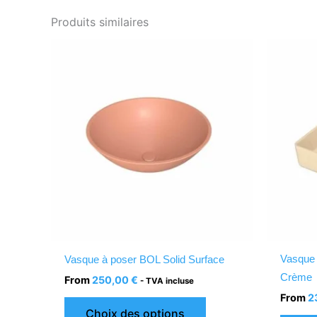
Produits similaires
Ce
produit
a
plusieurs
variations.
Les
options
peuvent
être
choisies
sur
la
Vasque 
Vasque à poser BOL Solid Surface
page
Crème
From
250,00
€
- TVA incluse
du
From
2
produit
Choix des options