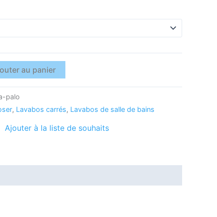
outer au panier
a-palo
oser
,
Lavabos carrés
,
Lavabos de salle de bains
Ajouter à la liste de souhaits