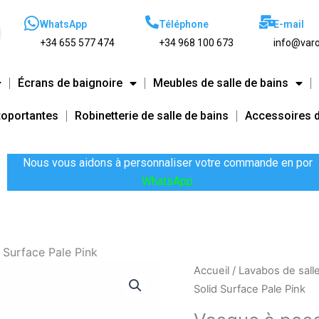
WhatsApp
Téléphone
E-mail
+34 655 577 474
+34 968 100 673
info@varo
Écrans de baignoire
Meubles de salle de bains
toportantes
Robinetterie de salle de bains
Accessoires d
Nous vous aidons à personnaliser votre commande en por
WhatsApp
 Surface Pale Pink
quantité
Accueil
/
Lavabos de sall
de
Solid Surface Pale Pink
Vasque