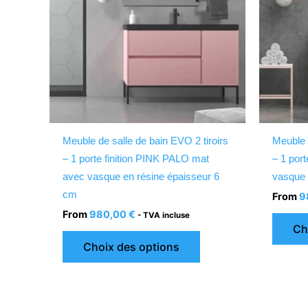
variations.
Les
options
peuvent
être
choisies
sur
la
Meuble de salle de bain EVO 2 tiroirs
Meuble 
page
– 1 porte finition PINK PALO mat
– 1 por
du
avec vasque en résine épaisseur 6
vasque 
produit
cm
From
9
From
980,00
€
- TVA incluse
Ch
Choix des options