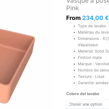
Vasque à pose
à
Pink
poser
SATET
From
234,00
€
Solid
Type de lavabo 
Surface
Matériau du lava
Pale
Dimensions : 41,
Pink
d’épaisseur
Matériel: Solid S
Finition mate
Marque : Varoba
Nombre de seins 
Texture : Lisse
Garantie: années
Colore del lavabo