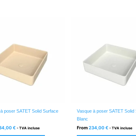
Ce
produit
a
plusieurs
variations.
Les
options
peuvent
être
choisies
sur
la
à poser SATET Solid Surface
Vasque à poser SATET Solid 
page
Blanc
du
34,00
€
From
234,00
€
- TVA incluse
- TVA incluse
produit