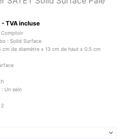
r SATET Solid Surface Pale
- TVA incluse
: Comptoir
bo : Solid Surface
5 cm de diamètre x 13 cm de haut x 0.5 cm
urface
th
: Un sein
 2