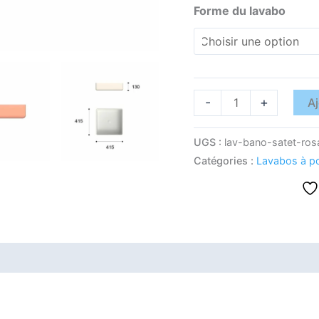
Forme du lavabo
-
+
Aj
UGS :
lav-bano-satet-ros
Catégories :
Lavabos à p