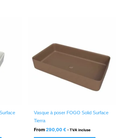
Ce
Ce
produit
produit
a
a
plusieurs
plusieurs
variations.
variations.
Les
Les
options
options
peuvent
peuvent
être
être
choisies
choisies
sur
sur
la
la
Surface
Vasque à poser FOGO Solid Surface
page
page
Tierra
du
du
From
290,00
€
- TVA incluse
produit
produit