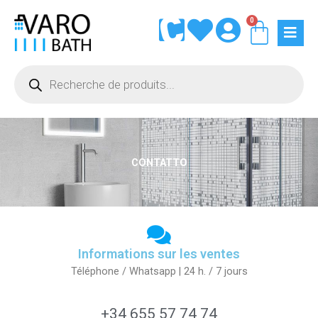
Aller
0
Panie
au
contenu
Recherche
de
produits
CONTATTO
Informations sur les ventes
Téléphone / Whatsapp | 24 h. / 7 jours
+34 655 57 74 74