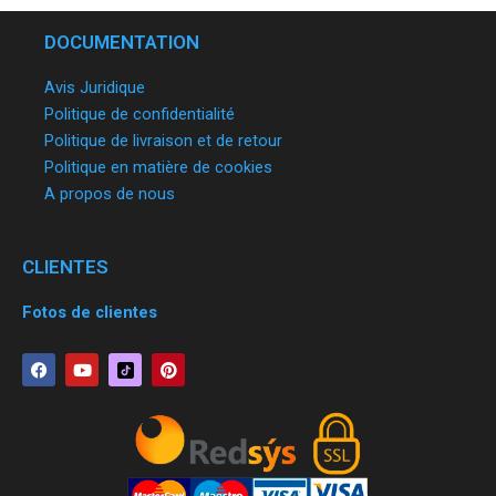
DOCUMENTATION
Avis Juridique
Politique de confidentialité
Politique de livraison et de retour
Politique en matière de cookies
A propos de nous
CLIENTES
Fotos de clientes
F
Y
P
a
o
i
c
u
n
e
t
t
b
u
e
o
b
r
o
e
e
k
s
t