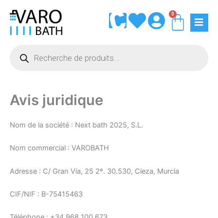
Aller
0
Panie
au
contenu
Recherche
de
produits
Avis juridique
Nom de la société : Next bath 2025, S.L.
Nom commercial : VAROBATH
Adresse : C/ Gran Via, 25 2º. 30.530, Cieza, Murcia
CIF/NIF : B-75415463
Téléphone : +34 968 100 673