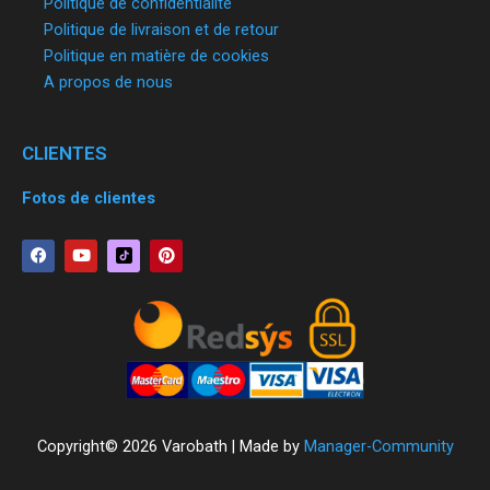
Politique de confidentialité
Politique de livraison et de retour
Politique en matière de cookies
A propos de nous
CLIENTES
Fotos de clientes
F
Y
P
a
o
i
c
u
n
e
t
t
b
u
e
o
b
r
o
e
e
k
s
t
Copyright© 2026 Varobath | Made by
Manager-Community