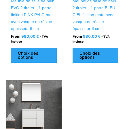
Meuble de salle de bain
Meuble de salle de bain
choisies
chois
EVO 2 tiroirs – 1 porte
2 tiroirs – 1 porte BLEU
sur
sur
finition PINK PALO mat
CIEL finition mate avec
la
la
avec vasque en résine
vasque en résine
page
page
épaisseur 6 cm
épaisseur 6 cm
du
du
From
980,00
€
From
980,00
€
- TVA
- TVA
produit
produ
incluse
incluse
Choix des
Choix des
options
options
Ce
produit
a
plusieurs
variations.
Les
options