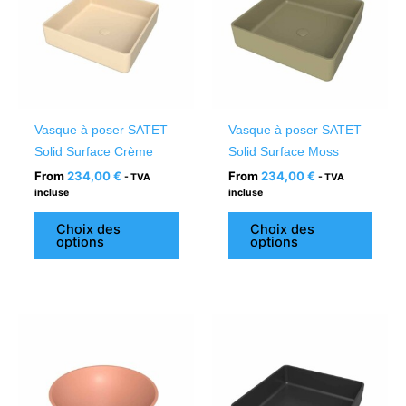
plusieurs
plusi
variations.
variat
Les
Les
options
optio
peuvent
peuv
être
être
Vasque à poser SATET
Vasque à poser SATET
choisies
chois
Solid Surface Crème
Solid Surface Moss
sur
sur
From
234,00
€
From
234,00
€
- TVA
- TVA
la
la
incluse
incluse
page
page
du
du
Choix des
Choix des
options
options
produit
produ
Ce
Ce
produit
produ
a
a
plusieurs
plusi