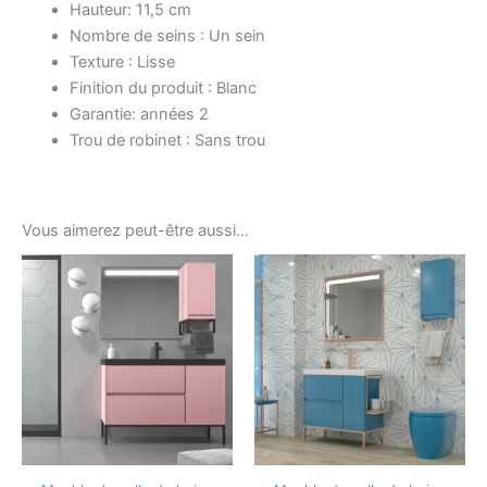
Hauteur: 11,5 cm
Nombre de seins : Un sein
Texture : Lisse
Finition du produit : Blanc
Garantie: années 2
Trou de robinet : Sans trou
Vous aimerez peut-être aussi…
Ce
Ce
produit
produ
a
a
plusieurs
plusi
variations.
variat
Les
Les
options
optio
peuvent
peuv
être
être