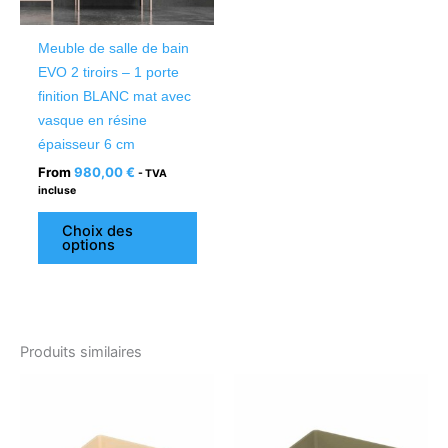
peuvent
être
Meuble de salle de bain
choisies
EVO 2 tiroirs – 1 porte
sur
finition BLANC mat avec
la
vasque en résine
page
épaisseur 6 cm
du
From
980,00
€
- TVA
produit
incluse
Choix des
options
Produits similaires
Ce
Ce
produit
produ
a
a