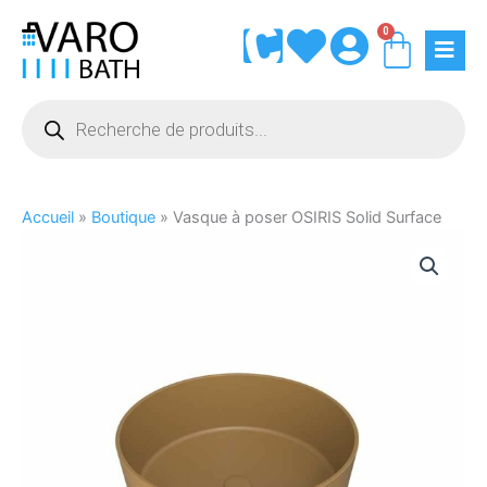
Aller
0
Panie
au
contenu
Recherche
de
produits
Accueil
»
Boutique
»
Vasque à poser OSIRIS Solid Surface
quantité
de
Vasque
à
poser
OSIRIS
Solid
Surface