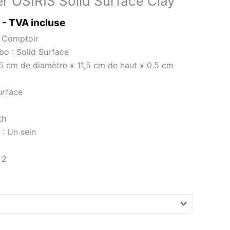
r OSIRIS Solid Surface Clay
- TVA incluse
: Comptoir
bo : Solid Surface
5 cm de diamètre x 11,5 cm de haut x 0.5 cm
urface
th
: Un sein
 2