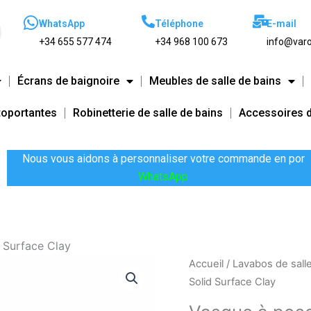
WhatsApp
Téléphone
E-mail
+34 655 577 474
+34 968 100 673
info@varo
Écrans de baignoire
Meubles de salle de bains
toportantes
Robinetterie de salle de bains
Accessoires d
Nous vous aidons à personnaliser votre commande en por
WhatsApp
 Surface Clay
quantité
Accueil
/
Lavabos de sall
de
Solid Surface Clay
Vasque