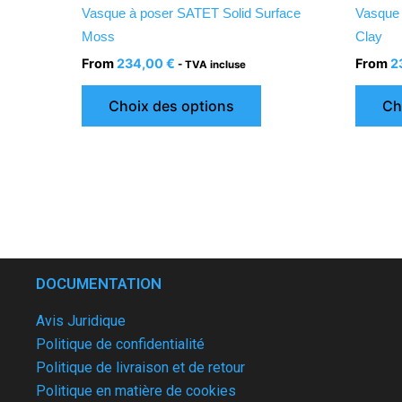
la
Vasque à poser SATET Solid Surface
Vasque 
page
Moss
Clay
du
From
234,00
€
From
2
- TVA incluse
produit
Choix des options
Ch
DOCUMENTATION
Avis Juridique
Politique de confidentialité
Politique de livraison et de retour
Politique en matière de cookies