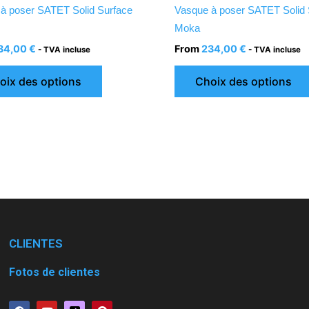
la
à poser SATET Solid Surface
Vasque à poser SATET Solid 
page
Moka
du
34,00
€
From
234,00
€
- TVA incluse
- TVA incluse
produit
oix des options
Choix des options
CLIENTES
Fotos de clientes
F
Y
P