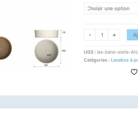
-
+
Aj
UGS :
lav-bano-osiris-Arci
Catégories :
Lavabos à p