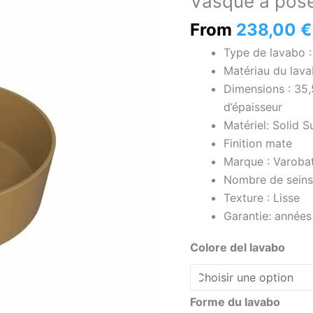
Vasque à pose
à
poser
From
238,00
€
OSIRIS
Type de lavabo 
Solid
Matériau du lava
Surface
Dimensions : 35,
Clay
d’épaisseur
Matériel: Solid S
Finition mate
Marque : Varoba
Nombre de seins 
Texture : Lisse
Garantie: années
Colore del lavabo
Forme du lavabo