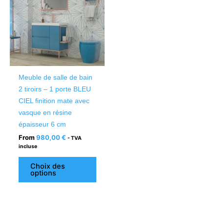
plusieurs
variations.
Les
options
peuvent
être
Meuble de salle de bain
choisies
2 tiroirs – 1 porte BLEU
sur
CIEL finition mate avec
la
vasque en résine
page
épaisseur 6 cm
du
From
980,00
€
- TVA
produit
incluse
Choix des
options