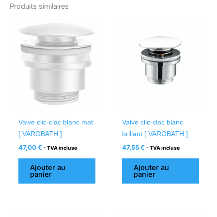
Produits similaires
Valve clic-clac blanc mat
Valve clic-clac blanc
[ VAROBATH ]
brillant [ VAROBATH ]
47,00
€
47,55
€
- TVA incluse
- TVA incluse
Ajouter au
Ajouter au
panier
panier