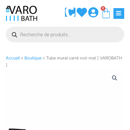
Aller
0
Panie
au
contenu
Recherche
de
produits
Accueil
»
Boutique
»
Tube mural carré noir mat [ VAROBATH
]
quantité
de
Tube
mural
carré
noir
mat
[
VAROBATH