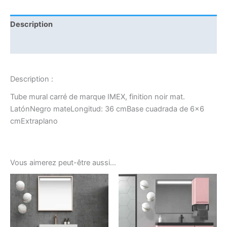
Description
Informations complémentaires
Description :
Tube mural carré de marque IMEX, finition noir mat.
LatónNegro mateLongitud: 36 cmBase cuadrada de 6×6
cmExtraplano
Vous aimerez peut-être aussi…
Ce
Ce
produit
produ
a
a
plusieurs
plusi