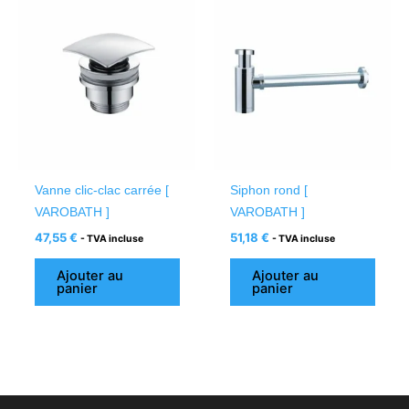
Vanne clic-clac carrée [
Siphon rond [
VAROBATH ]
VAROBATH ]
47,55
€
51,18
€
- TVA incluse
- TVA incluse
Ajouter au
Ajouter au
panier
panier