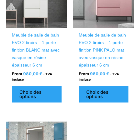
variations.
variat
Les
Les
options
optio
peuvent
peuv
être
être
Meuble de salle de bain
Meuble de salle de bain
choisies
chois
EVO 2 tiroirs – 1 porte
EVO 2 tiroirs – 1 porte
sur
sur
finition BLANC mat avec
finition PINK PALO mat
la
la
vasque en résine
avec vasque en résine
page
page
épaisseur 6 cm
épaisseur 6 cm
du
du
From
980,00
€
From
980,00
€
- TVA
- TVA
produit
produ
incluse
incluse
Choix des
Choix des
options
options
Ce
produit
a