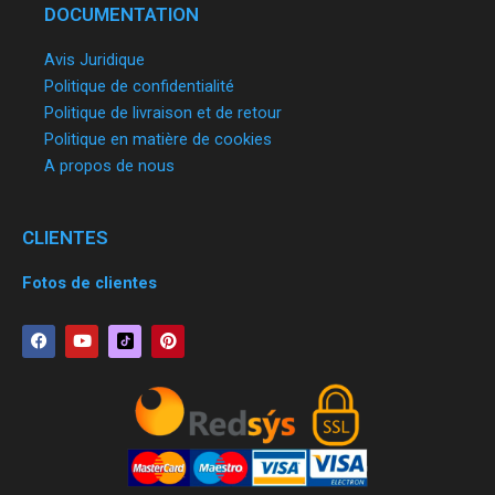
DOCUMENTATION
Avis Juridique
Politique de confidentialité
Politique de livraison et de retour
Politique en matière de cookies
A propos de nous
CLIENTES
Fotos de clientes
F
Y
P
a
o
i
c
u
n
e
t
t
b
u
e
o
b
r
o
e
e
k
s
t