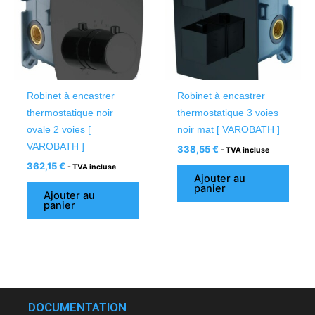
Robinet à encastrer
Robinet à encastrer
thermostatique noir
thermostatique 3 voies
ovale 2 voies [
noir mat [ VAROBATH ]
VAROBATH ]
338,55
€
- TVA incluse
362,15
€
- TVA incluse
Ajouter au
panier
Ajouter au
panier
DOCUMENTATION