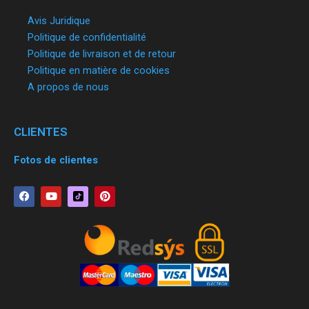
Avis Juridique
Politique de confidentialité
Politique de livraison et de retour
Politique en matière de cookies
A propos de nous
CLIENTES
Fotos de clientes
F
Y
P
a
o
i
c
u
n
e
t
t
b
u
e
o
b
r
o
e
e
k
s
t