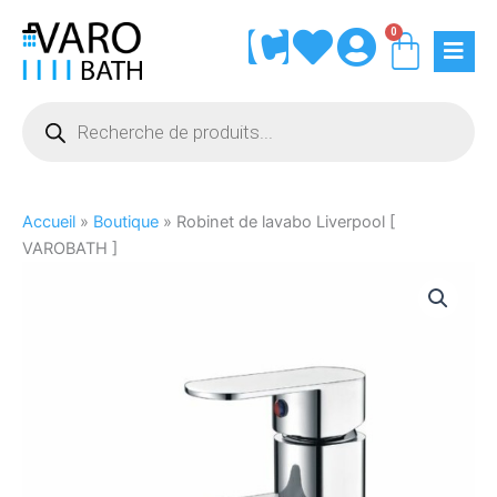
Aller
0
Panie
au
contenu
Recherche
de
produits
Accueil
»
Boutique
»
Robinet de lavabo Liverpool [
VAROBATH ]
quantité
de
Robinet
de
lavabo
Liverpool
[
VAROBATH
]