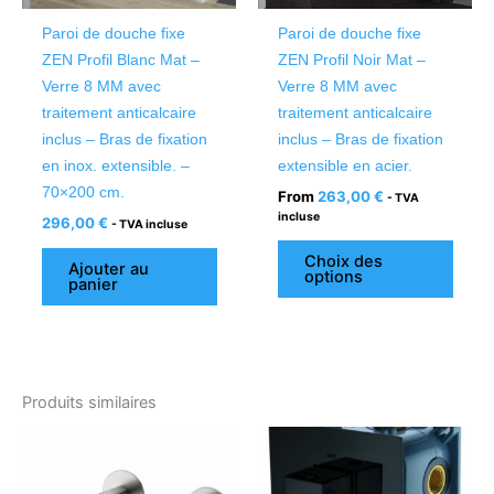
être
Paroi de douche fixe
Paroi de douche fixe
chois
ZEN Profil Blanc Mat –
ZEN Profil Noir Mat –
sur
Verre 8 MM avec
Verre 8 MM avec
la
traitement anticalcaire
traitement anticalcaire
page
inclus – Bras de fixation
inclus – Bras de fixation
du
en inox. extensible. –
extensible en acier.
produ
70×200 cm.
From
263,00
€
- TVA
incluse
296,00
€
- TVA incluse
Choix des
Ajouter au
options
panier
Produits similaires