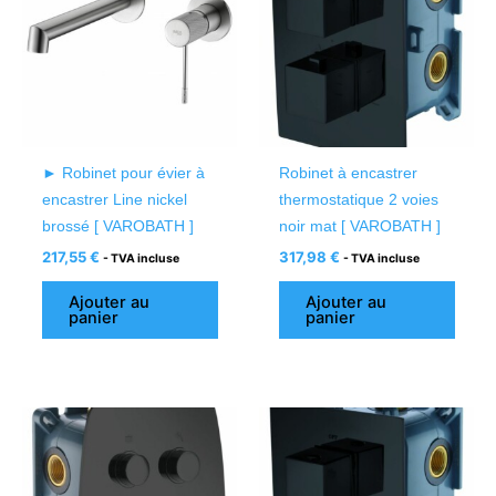
► Robinet pour évier à
Robinet à encastrer
encastrer Line nickel
thermostatique 2 voies
brossé [ VAROBATH ]
noir mat [ VAROBATH ]
217,55
€
317,98
€
- TVA incluse
- TVA incluse
Ajouter au
Ajouter au
panier
panier