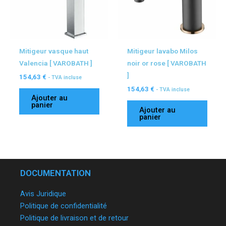
Mitigeur vasque haut
Mitigeur lavabo Milos
Valencia [ VAROBATH ]
noir or rose [ VAROBATH
]
154,63
€
- TVA incluse
154,63
€
- TVA incluse
Ajouter au
panier
Ajouter au
panier
DOCUMENTATION
Avis Juridique
Politique de confidentialité
Politique de livraison et de retour