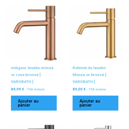
mitigeur lavabo monza
Robinet de lavabo
or rose brossé [
Monza or brossé [
VAROBATH ]
VAROBATH ]
89,99
€
89,00
€
- TVA incluse
- TVA incluse
Ajouter au
Ajouter au
panier
panier