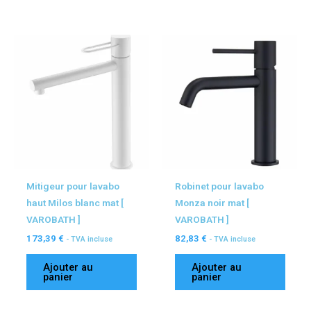
plus
ancien
Mitigeur pour lavabo
Robinet pour lavabo
haut Milos blanc mat [
Monza noir mat [
VAROBATH ]
VAROBATH ]
173,39
€
82,83
€
- TVA incluse
- TVA incluse
Ajouter au
Ajouter au
panier
panier