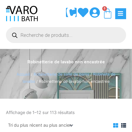
Aller
0
Panie
au
contenu
Recherche
de
produits
Robinetterie de lavabo non encastrée
Accueil
/
Robinetterie de salle de bains
/
Robinets de
lavabo
/ Robinetterie de lavabo non encastrée
Trié
Affichage de 1–12 sur 113 résultats
du
plus
récent
au