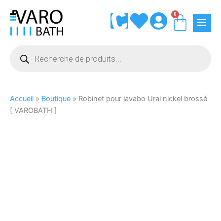
Aller
0
Panie
au
contenu
Recherche
de
produits
Accueil
»
Boutique
»
Robinet pour lavabo Ural nickel brossé
[ VAROBATH ]
quantité
de
Robinet
pour
lavabo
Ural
nickel
brossé
[