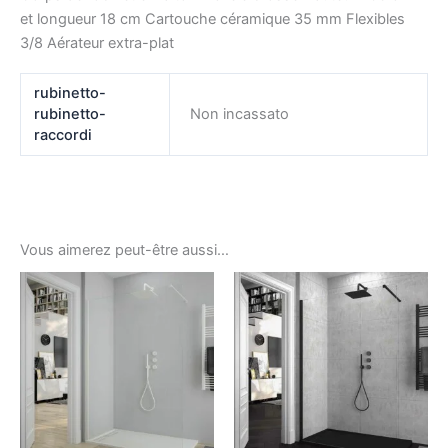
et longueur 18 cm Cartouche céramique 35 mm Flexibles
3/8 Aérateur extra-plat
rubinetto-
rubinetto-
Non incassato
raccordi
Vous aimerez peut-être aussi…
Ce
produ
a
plusi
variat
Les
optio