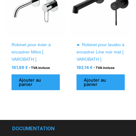
Robinet pour évier à
► Robinet pour lavabo à
encastrer Milos [
encastrer Line noir mat [
VAROBATH ]
VAROBATH ]
161,89
€
192,14
€
- TVA incluse
- TVA incluse
Ajouter au
Ajouter au
panier
panier
DOCUMENTATION