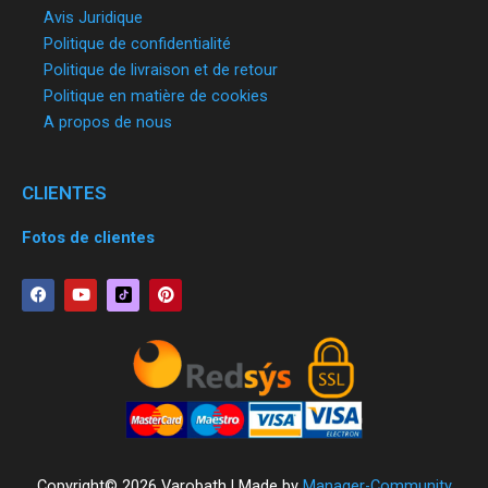
Avis Juridique
Politique de confidentialité
Politique de livraison et de retour
Politique en matière de cookies
A propos de nous
CLIENTES
Fotos de clientes
F
Y
P
a
o
i
c
u
n
e
t
t
b
u
e
o
b
r
o
e
e
k
s
t
Copyright© 2026 Varobath | Made by
Manager-Community