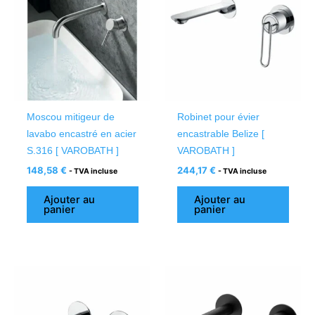
Moscou mitigeur de
Robinet pour évier
lavabo encastré en acier
encastrable Belize [
S.316 [ VAROBATH ]
VAROBATH ]
148,58
€
244,17
€
- TVA incluse
- TVA incluse
Ajouter au
Ajouter au
panier
panier