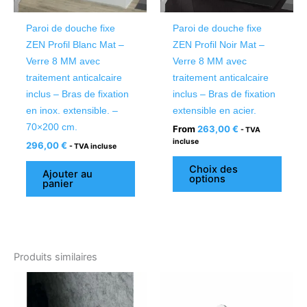
peuv
être
Paroi de douche fixe
Paroi de douche fixe
chois
ZEN Profil Blanc Mat –
ZEN Profil Noir Mat –
sur
Verre 8 MM avec
Verre 8 MM avec
la
traitement anticalcaire
traitement anticalcaire
page
inclus – Bras de fixation
inclus – Bras de fixation
du
en inox. extensible. –
extensible en acier.
produ
70×200 cm.
From
263,00
€
- TVA
incluse
296,00
€
- TVA incluse
Choix des
Ajouter au
options
panier
Produits similaires