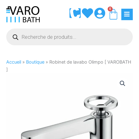
Aller
0
Panie
au
contenu
Recherche
de
produits
Accueil
»
Boutique
»
Robinet de lavabo Olimpo [ VAROBATH
]
quantité
de
Robinet
de
lavabo
Olimpo
[
VAROBATH
]