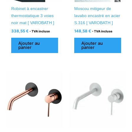
Robinet à encastrer
Moscou mitigeur de
thermostatique 3 voies
lavabo encastré en acier
noir mat [ VAROBATH ]
S.316 [ VAROBATH ]
338,55
€
148,58
€
- TVA incluse
- TVA incluse
Ajouter au
Ajouter au
panier
panier