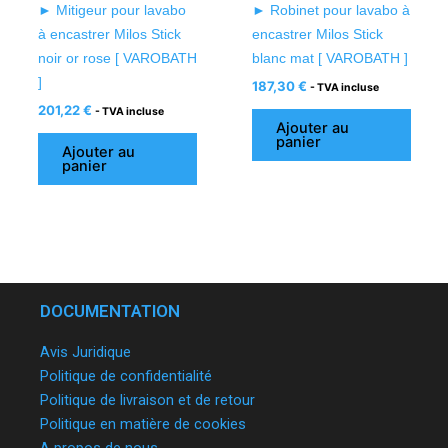
► Mitigeur pour lavabo
► Robinet pour lavabo à
à encastrer Milos Stick
encastrer Milos Stick
noir or rose [ VAROBATH
blanc mat [ VAROBATH ]
]
187,30
€
- TVA incluse
201,22
€
- TVA incluse
Ajouter au
panier
Ajouter au
panier
DOCUMENTATION
Avis Juridique
Politique de confidentialité
Politique de livraison et de retour
Politique en matière de cookies
A propos de nous