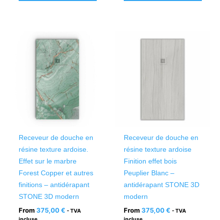
Ce
Ce
produit
produ
a
a
plusieurs
plusi
variations.
variat
Les
Les
options
optio
peuvent
peuv
être
être
Receveur de douche en
Receveur de douche en
choisies
chois
résine texture ardoise.
résine texture ardoise
sur
sur
Effet sur le marbre
Finition effet bois
la
la
Forest Copper et autres
Peuplier Blanc –
page
page
finitions – antidérapant
antidérapant STONE 3D
du
du
STONE 3D modern
modern
produit
produ
From
375,00
€
From
375,00
€
- TVA
- TVA
incluse
incluse