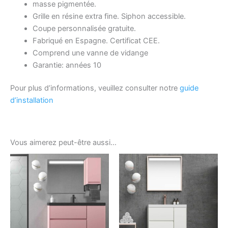
masse pigmentée.
Grille en résine extra fine. Siphon accessible.
Coupe personnalisée gratuite.
Fabriqué en Espagne. Certificat CEE.
Comprend une vanne de vidange
Garantie: années 10
Pour plus d’informations, veuillez consulter notre
guide
d’installation
Vous aimerez peut-être aussi…
Ce
Ce
produit
produ
a
a
plusieurs
plusi
variations.
variat
Les
Les