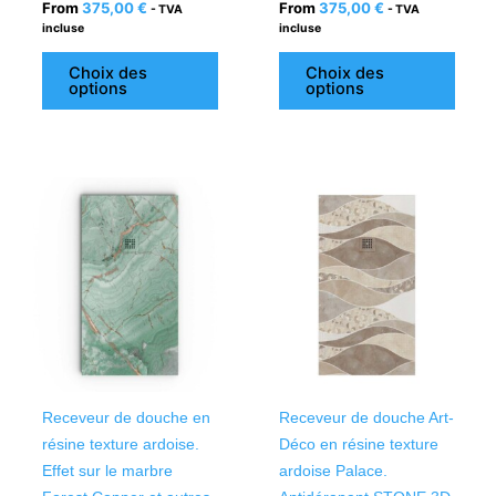
From
375,00
€
From
375,00
€
- TVA
- TVA
incluse
incluse
Choix des
Choix des
options
options
Ce
Ce
produit
produ
a
a
plusieurs
plusi
variations.
variat
Les
Les
options
optio
peuvent
peuv
être
être
Receveur de douche en
Receveur de douche Art-
choisies
chois
résine texture ardoise.
Déco en résine texture
sur
sur
Effet sur le marbre
ardoise Palace.
la
la