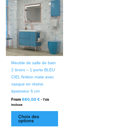
Ce
produit
a
plusieurs
variations.
Les
options
peuvent
être
Meuble de salle de bain
choisies
2 tiroirs – 1 porte BLEU
sur
CIEL finition mate avec
la
vasque en résine
page
épaisseur 6 cm
du
From
980,00
€
- TVA
produit
incluse
Choix des
options