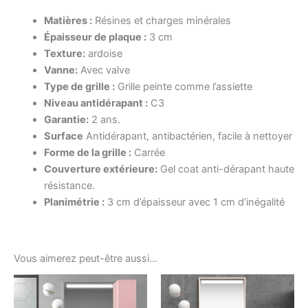
Matières :
Résines et charges minérales
Épaisseur de plaque :
3 cm
Texture:
ardoise
Vanne:
Avec valve
Type de grille :
Grille peinte comme l’assiette
Niveau antidérapant :
C3
Garantie:
2 ans.
Surface
Antidérapant, antibactérien, facile à nettoyer
Forme de la grille :
Carrée
Couverture extérieure:
Gel coat anti-dérapant haute
résistance.
Planimétrie :
3 cm d’épaisseur avec 1 cm d’inégalité
Vous aimerez peut-être aussi…
Ce
Ce
produit
produ