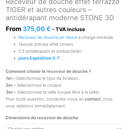
Receveur de douche effet terrazzo
déroulant
le
TIGER et autres couleurs –
plus
antidérapant moderne STONE 3D
proche
From
375,00
€
de
- TVA incluse
votre
Receveur de douche en résine
à charge minérale.
taille.
Texture ardoise effet ciment.
C3 antidérapant et antibactérien.
jours Expédition 5-7
Comment choisir le receveur de douche ?
1er –
Sélectionnez le type de livraison.
2er –
Sélectionnez la couleur.
3er –
Sélectionnez la taille (coupe libre à la taille).
Pour toute question, contactez-nous au
contact
, nous
vous aiderons immédiatement.
Dimensions du receveur de douche