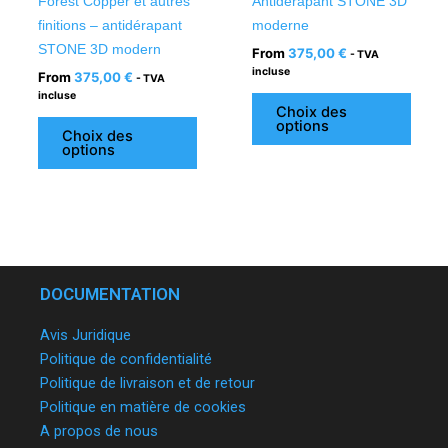
Forest Copper et autres
Antidérapant STONE 3D
page
page
finitions – antidérapant
moderne
du
du
STONE 3D modern
From
375,00
€
- TVA
produit
produ
incluse
From
375,00
€
- TVA
incluse
Choix des
options
Choix des
options
DOCUMENTATION
Avis Juridique
Politique de confidentialité
Politique de livraison et de retour
Politique en matière de cookies
A propos de nous