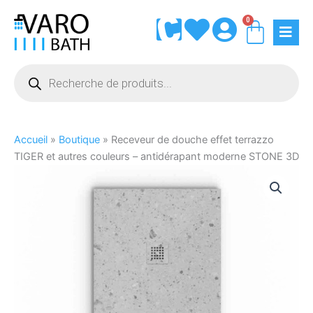
Aller
0
Panie
au
contenu
Recherche
de
produits
Accueil
»
Boutique
»
Receveur de douche effet terrazzo
TIGER et autres couleurs – antidérapant moderne STONE 3D
quantité
Vous
Vous
de
ne
souhaitez
Receveur
trouvez
que
de
pas
votre
douche
votre
assiette
effet
taille
soit
terrazzo
?
livrée
TIGER
Vous
à
et
pouvez
domicile