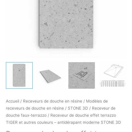
autres
la
?
couleurs
personnaliser
–
directement
antidérapant
en
moderne
écrivant
STONE
ici
3D
ou
en
nous
contactant.
Le
prix
sera
celui
Accueil
/
Receveurs de douche en résine
/
Modèles de
indiqué
receveurs de douche en résine
/
STONE 3D
/
Receveur de
dans
douche faux-terrazzo
/ Receveur de douche effet terrazzo
le
TIGER et autres couleurs – antidérapant moderne STONE 3D
menu