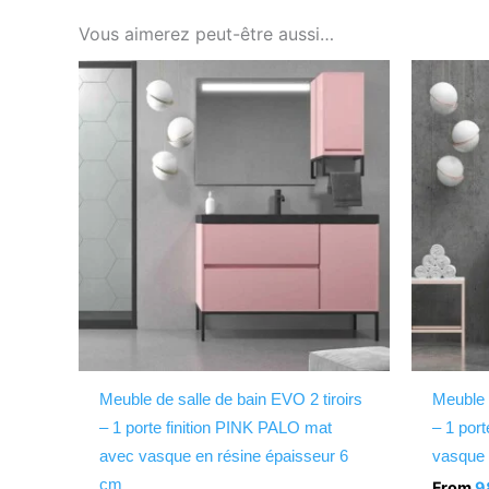
Vous aimerez peut-être aussi…
Ce
produit
a
plusieurs
variations.
Les
options
peuvent
être
choisies
sur
la
Meuble de salle de bain EVO 2 tiroirs
Meuble 
page
– 1 porte finition PINK PALO mat
– 1 por
du
avec vasque en résine épaisseur 6
vasque 
produit
cm
From
9