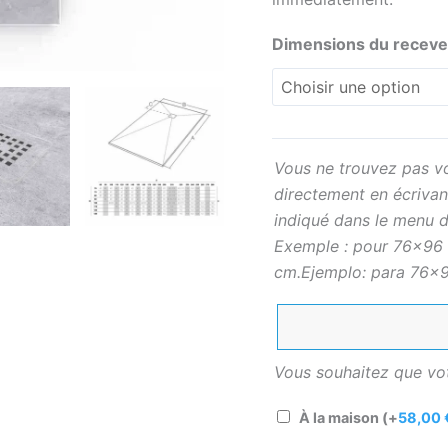
prix
sera
Dimensions du receve
celui
indiqué
dans
le
menu
Vous ne trouvez pas vo
déroulant
directement en écrivant
le
indiqué dans le menu d
plus
Exemple : pour 76×96 
proche
cm.Ejemplo: para 76×9
de
votre
taille.
Vous souhaitez que votr
À la maison
(+
58,00