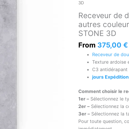
de
pas
votre
3D
douche
votre
assiette
Receveur de d
effet
taille
soit
autres couleu
Argilio
?
livrée
STONE 3D
Cement
Vous
à
et
pouvez
domicile
From
375,00
€
autres
la
?
Receveur de dou
couleurs
personnaliser
Texture ardoise 
–
directement
C3 antidérapant 
antidérapant
en
jours Expédition
moderne
écrivant
STONE
ici
Comment choisir le r
3D
ou
1er –
Sélectionnez le ty
en
2er –
Sélectionnez la c
nous
3er –
Sélectionnez la tai
contactant.
Pour toute question, 
Le
immédiatement.