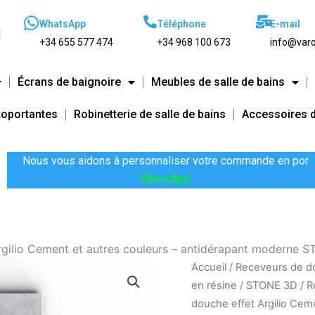
WhatsApp
Téléphone
E-mail
+34 655 577 474
+34 968 100 673
info@varo
Écrans de baignoire
Meubles de salle de bains
toportantes
Robinetterie de salle de bains
Accessoires d
Nous vous aidons à personnaliser votre commande en por
WhatsApp
rgilio Cement et autres couleurs – antidérapant moderne 
quantité
Vous
Vous
Accueil
/
Receveurs de d
de
ne
souhaitez
en résine
/
STONE 3D
/
R
Receveur
trouvez
que
douche effet Argilio Cem