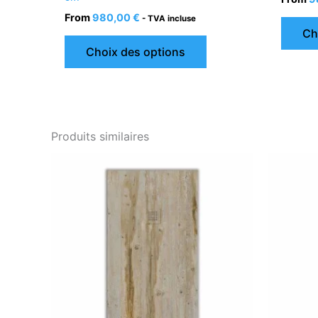
From
980,00
€
- TVA incluse
Ch
Choix des options
Produits similaires
Ce
produit
a
plusieurs
variations.
Les
options
peuvent
être