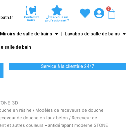
0
Pani
bath.fr
Contactez
¿Êtes-vous un
nous
professionnel ?
Miroirs de salle de bains
Lavabos de salle de bains
e salle de bain
Service à la clientèle 24/7
STONE 3D
ouche en résine
/
Modèles de receveurs de douche
eceveur de douche en faux béton
/ Receveur de
ent et autres couleurs – antidérapant moderne STONE