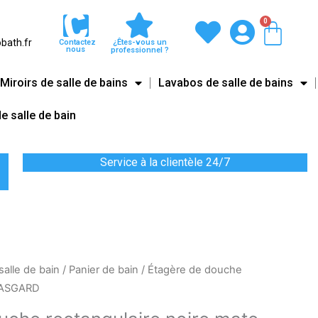
0
Pani
bath.fr
Contactez
¿Êtes-vous un
nous
professionnel ?
Miroirs de salle de bains
Lavabos de salle de bains
e salle de bain
Service à la clientèle 24/7
Le
alle de bain
/
Panier de bain
/ Étagère de douche
prix
e ASGARD
actuel