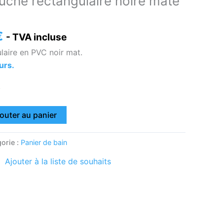
uche rectangulaire noire mate
est :
€.
21,00 €.
€
- TVA incluse
laire en PVC noir mat.
urs.
k
outer au panier
orie :
Panier de bain
Ajouter à la liste de souhaits