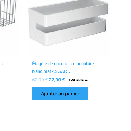
mé
Étagère de douche rectangulaire
blanc mat ASGARD
60,00
€
22,00
€
- TVA incluse
Ajouter au panier