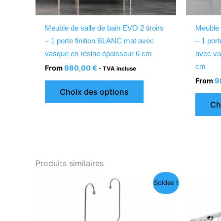
sur
la
Meuble de salle de bain EVO 2 tiroirs
Meuble 
page
– 1 porte finition BLANC mat avec
– 1 por
du
vasque en résine épaisseur 6 cm
avec va
produit
cm
From
980,00
€
- TVA incluse
From
9
Choix des options
Ch
Produits similaires
Le
Le
Soldes !
prix
prix
initial
actuel
était :
est :
73,56 €.
29,99 €.