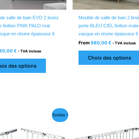
sur
la
de salle de bain EVO 2 tiroirs
Meuble de salle de bain 2 tiroi
page
te finition PINK PALO mat
porte BLEU CIEL finition mat
du
sque en résine épaisseur 6
vasque en résine épaisseur 
produit
From
980,00
€
- TVA incluse
80,00
€
- TVA incluse
Choix des options
oix des options
Le
Le
Le
Le
Soldes !
prix
prix
prix
prix
initial
actuel
initial
actuel
était :
est :
était :
est :
66,36 €.
24,99 €.
72,56 €.
29,99 €.