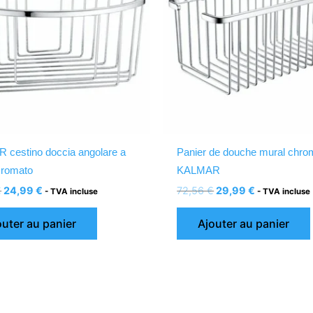
cestino doccia angolare a
Panier de douche mural chro
cromato
KALMAR
€
24,99
€
72,56
€
29,99
€
- TVA incluse
- TVA incluse
outer au panier
Ajouter au panier