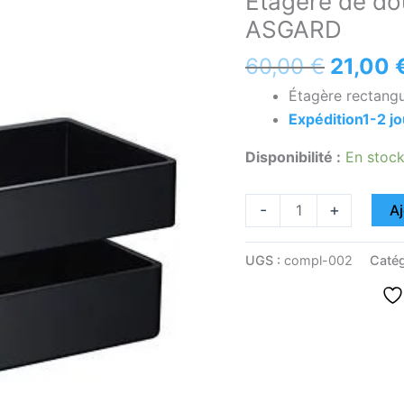
Étagère de do
était :
de
ASGARD
60,00 
douche
rectangulaire
60,00
€
21,00
noire
Étagère rectangu
mate
Expédition1-2 jo
ASGARD
Disponibilité :
En stoc
-
+
Aj
UGS :
compl-002
Catég