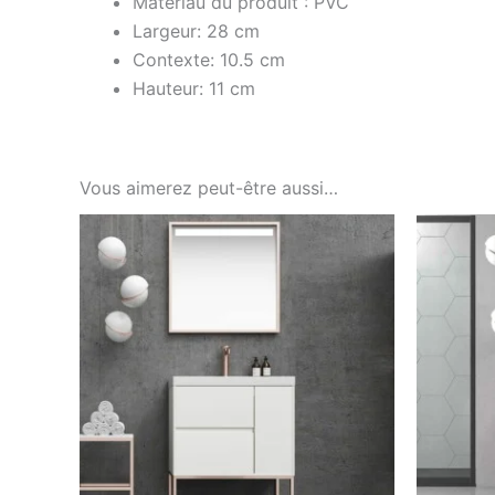
Matériau du produit : PVC
Largeur: 28 cm
Contexte: 10.5 cm
Hauteur: 11 cm
Vous aimerez peut-être aussi…
Ce
produit
a
plusieurs
variations.
Les
options
peuvent
être
choisies