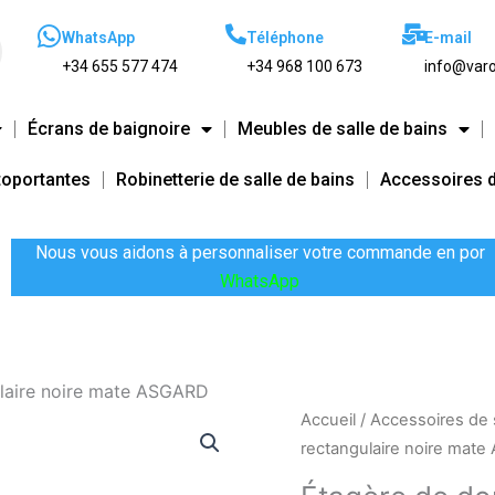
WhatsApp
Téléphone
E-mail
+34 655 577 474
+34 968 100 673
info@varo
Écrans de baignoire
Meubles de salle de bains
toportantes
Robinetterie de salle de bains
Accessoires d
Nous vous aidons à personnaliser votre commande en por
WhatsApp
laire noire mate ASGARD
Le
quantité
Accueil
/
Accessoires de s
prix
de
rectangulaire noire mat
initial
Étagère