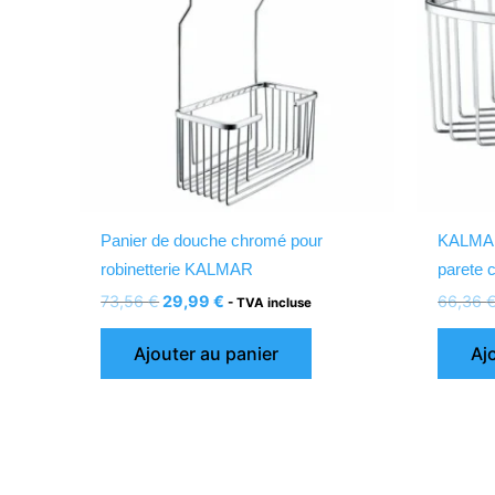
Panier de douche chromé pour
KALMAR 
robinetterie KALMAR
parete 
73,56
€
29,99
€
66,36
- TVA incluse
Ajouter au panier
Aj