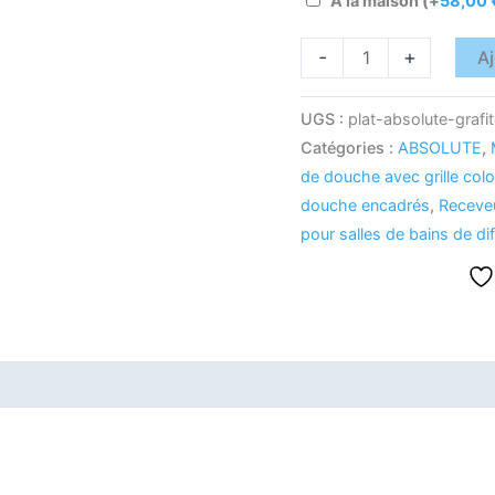
À la maison
(+
58,00
-
+
Aj
UGS :
plat-absolute-grafi
Catégories :
ABSOLUTE
,
de douche avec grille col
douche encadrés
,
Receve
pour salles de bains de dif