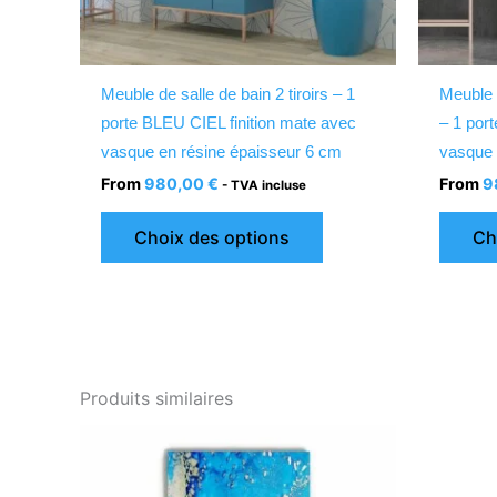
choisies
sur
la
Meuble de salle de bain 2 tiroirs – 1
Meuble 
page
porte BLEU CIEL finition mate avec
– 1 por
du
vasque en résine épaisseur 6 cm
vasque 
produit
From
980,00
€
From
9
- TVA incluse
Choix des options
Ch
Produits similaires
Ce
produit
a