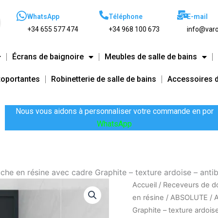
WhatsApp
Téléphone
E-mail
+34 655 577 474
+34 968 100 673
info@varo
Écrans de baignoire
Meubles de salle de bains
toportantes
Robinetterie de salle de bains
Accessoires d
Nous vous aidons à personnaliser votre commande en por
WhatsApp
 en résine avec cadre Graphite – texture ardoise – antiba
quantité
Vous
Vous
Accueil
/
Receveurs de d
de
ne
souhaitez
en résine
/
ABSOLUTE
/ 
ABSOLUTE
trouvez
que
Graphite – texture ardois