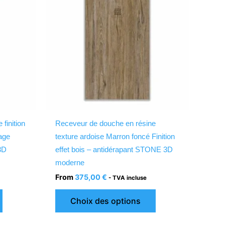
plusieurs
plusieurs
variations.
variations.
Les
Les
options
options
peuvent
peuvent
être
être
choisies
choisies
sur
sur
la
la
finition
Receveur de douche en résine
page
page
tage
texture ardoise Marron foncé Finition
du
du
3D
effet bois – antidérapant STONE 3D
produit
produit
moderne
From
375,00
€
- TVA incluse
Choix des options