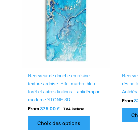
plusieurs
variations.
Les
options
peuvent
être
choisies
sur
la
Receveur de douche en résine
Receveu
page
texture ardoise. Effet marbre bleu
résine t
du
forêt et autres finitions – antidérapant
Antidé
produit
moderne STONE 3D
From
3
From
375,00
€
- TVA incluse
Ch
Choix des options