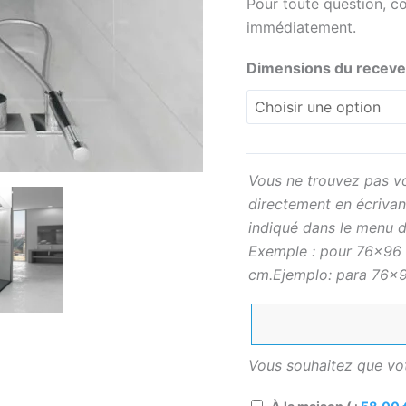
choix.
Pour toute question, 
prix
immédiatement.
sera
celui
Dimensions du receve
indiqué
dans
le
menu
déroulant
Vous ne trouvez pas vo
le
directement en écrivant
plus
indiqué dans le menu d
proche
Exemple : pour 76×96 
de
cm.Ejemplo: para 76×9
votre
taille.
Vous souhaitez que votr