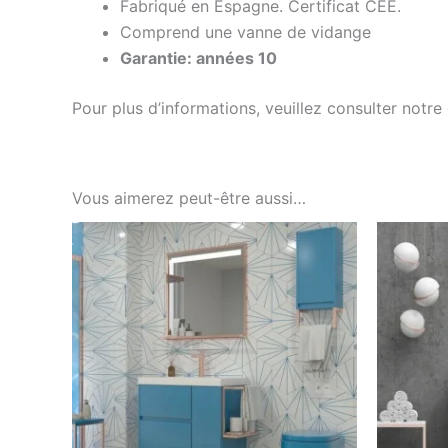
Fabriqué en Espagne. Certificat CEE.
Comprend une vanne de vidange
Garantie: années 10
Pour plus d’informations, veuillez consulter notre
Vous aimerez peut-être aussi…
Ce
produit
a
plusieurs
variations.
Les
options
peuvent
être