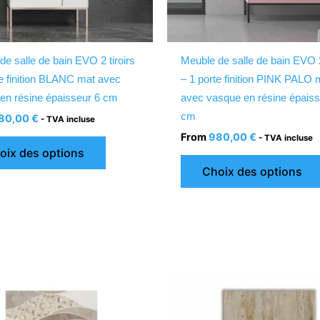
choisies
sur
la
de salle de bain EVO 2 tiroirs
Meuble de salle de bain EVO 2
page
te finition BLANC mat avec
– 1 porte finition PINK PALO 
du
en résine épaisseur 6 cm
avec vasque en résine épaiss
produit
cm
80,00
€
- TVA incluse
From
980,00
€
- TVA incluse
oix des options
Choix des options
Ce
produit
a