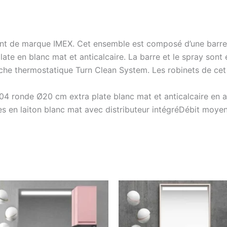
ent de marque IMEX. Cet ensemble est composé d’une barre
e en blanc mat et anticalcaire. La barre et le spray sont
uche thermostatique Turn Clean System. Les robinets de cet
S304 ronde Ø20 cm extra plate blanc mat et anticalcaire en
s en laiton blanc mat avec distributeur intégréDébit moy
Ce
produit
a
plusieurs