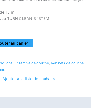
 de 15 m
tique TURN CLEAN SYSTEM
k
outer au panier
 douche
,
Ensemble de douche
,
Robinets de douche
,
ains
Ajouter à la liste de souhaits