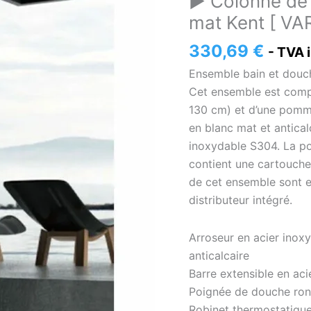
► Colonne de 
Colonne
mat Kent [ V
de
douche
330,69
€
- TVA 
thermostatique
Ensemble bain et douc
blanc
Cet ensemble est comp
mat
130 cm) et d’une pomm
Kent
en blanc mat et antical
[
inoxydable S304. La po
VAROBATH
contient une cartouche
]
de cet ensemble sont e
distributeur intégré.
Arroseur en acier inox
anticalcaire
Barre extensible en ac
Poignée de douche ron
Robinet thermostatique 