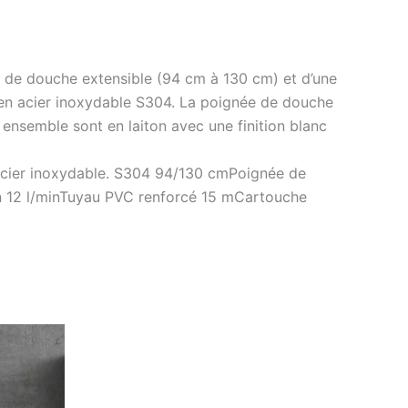
 de douche extensible (94 cm à 130 cm) et d’une
 en acier inoxydable S304. La poignée de douche
 ensemble sont en laiton avec une finition blanc
 acier inoxydable. S304 94/130 cmPoignée de
en 12 l/minTuyau PVC renforcé 15 mCartouche
Ce
produit
a
plusieurs