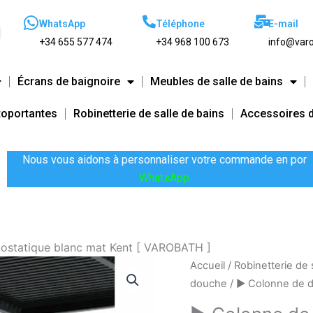
WhatsApp
Téléphone
E-mail
+34 655 577 474
+34 968 100 673
info@varo
Écrans de baignoire
Meubles de salle de bains
toportantes
Robinetterie de salle de bains
Accessoires d
Nous vous aidons à personnaliser votre commande en por
WhatsApp
ostatique blanc mat Kent [ VAROBATH ]
quantité
Accueil
/
Robinetterie de 
de
douche
/ ► Colonne de d
►