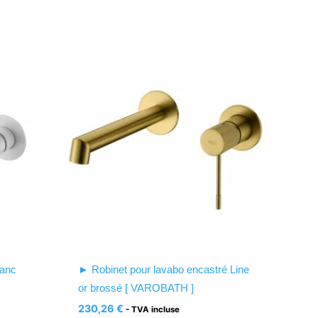
lanc
► Robinet pour lavabo encastré Line
or brossé [ VAROBATH ]
230,26
€
- TVA incluse