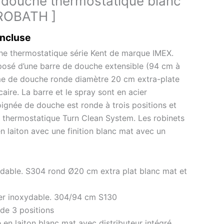
douche thermostatique blanc
AROBATH ]
incluse
he thermostatique série Kent de marque IMEX.
osé d’une barre de douche extensible (94 cm à
e de douche ronde diamètre 20 cm extra-plate
caire. La barre et le spray sont en acier
ignée de douche est ronde à trois positions et
 thermostatique Turn Clean System. Les robinets
n laiton avec une finition blanc mat avec un
ydable. S304 rond Ø20 cm extra plat blanc mat et
ier inoxydable. 304/94 cm S130
de 3 positions
en laiton blanc mat avec distributeur intégré