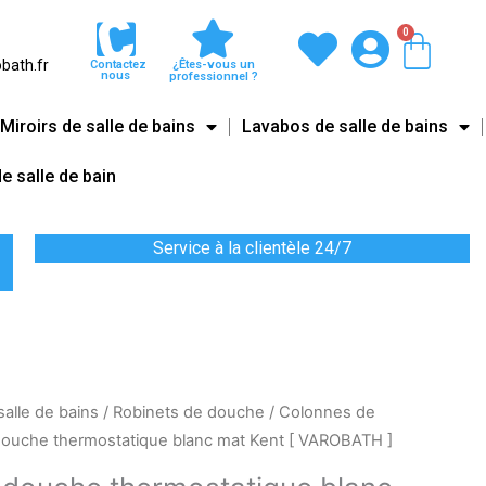
0
Pani
bath.fr
Contactez
¿Êtes-vous un
nous
professionnel ?
Miroirs de salle de bains
Lavabos de salle de bains
e salle de bain
Service à la clientèle 24/7
salle de bains
/
Robinets de douche
/
Colonnes de
ouche thermostatique blanc mat Kent [ VAROBATH ]