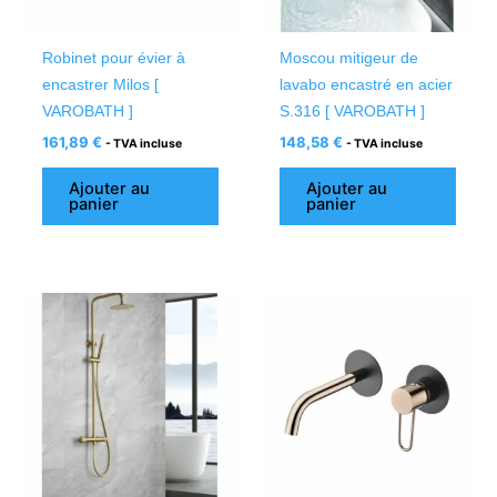
Robinet pour évier à
Moscou mitigeur de
encastrer Milos [
lavabo encastré en acier
VAROBATH ]
S.316 [ VAROBATH ]
161,89
€
148,58
€
- TVA incluse
- TVA incluse
Ajouter au
Ajouter au
panier
panier