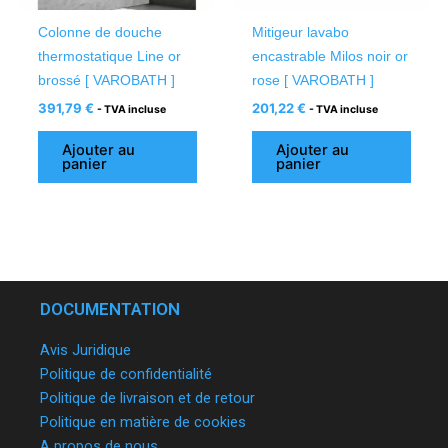
Colonne de douche
Mitigeur lavabo
thermostatique Line or
encastrable Milos noir or
brossé [ VAROBATH ]
rose [ VAROBATH ]
391,79
€
201,22
€
- TVA incluse
- TVA incluse
Ajouter au
Ajouter au
panier
panier
DOCUMENTATION
Avis Juridique
Politique de confidentialité
Politique de livraison et de retour
Politique en matière de cookies
A propos de nous