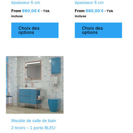
épaisseur 6 cm
épaisseur 6 cm
du
du
From
980,00
€
From
980,00
€
- TVA
- TVA
produit
produ
incluse
incluse
Choix des
Choix des
options
options
Ce
produit
a
plusieurs
variations.
Les
options
peuvent
être
Meuble de salle de bain
choisies
2 tiroirs – 1 porte BLEU
sur