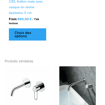
CIEL finition mate avec
la
vasque en résine
page
épaisseur 6 cm
du
From
980,00
€
- TVA
produit
incluse
Choix des
options
Produits similaires