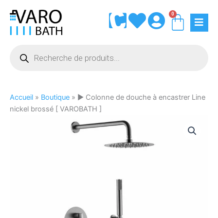
Aller
0
Panie
au
contenu
Recherche
de
produits
Accueil
»
Boutique
»
► Colonne de douche à encastrer Line
nickel brossé [ VAROBATH ]
quantité
de
►
Colonne
de
douche
à
encastrer
Line