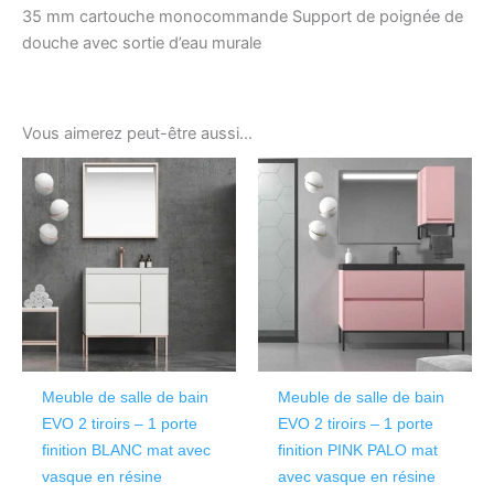
35 mm cartouche monocommande Support de poignée de
douche avec sortie d’eau murale
Vous aimerez peut-être aussi…
Ce
Ce
produit
produ
a
a
plusieurs
plusi
variations.
variat
Les
Les
options
optio
peuvent
peuv
être
être
Meuble de salle de bain
Meuble de salle de bain
choisies
chois
EVO 2 tiroirs – 1 porte
EVO 2 tiroirs – 1 porte
sur
sur
finition BLANC mat avec
finition PINK PALO mat
la
la
vasque en résine
avec vasque en résine
page
page