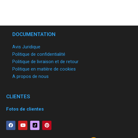
DOCUMENTATION
Avis Juridique
Politique de confidentialité
Politique de livraison et de retour
Politique en matière de cookies
A propos de nous
CLIENTES
Fotos de clientes
F
Y
P
a
o
i
c
u
n
e
t
t