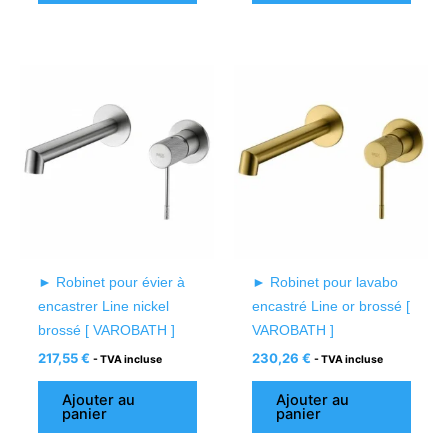
► Robinet pour évier à
► Robinet pour lavabo
encastrer Line nickel
encastré Line or brossé [
brossé [ VAROBATH ]
VAROBATH ]
217,55
€
230,26
€
- TVA incluse
- TVA incluse
Ajouter au
Ajouter au
panier
panier