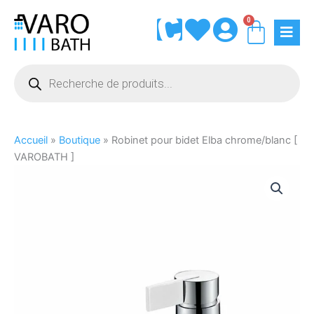
Aller
0
Panie
au
contenu
Recherche
de
produits
Accueil
»
Boutique
»
Robinet pour bidet Elba chrome/blanc [
VAROBATH ]
quantité
de
Robinet
pour
bidet
Elba
chrome/blanc
[
VAROBATH