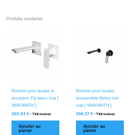
Produits similaires
Robinet pour lavabo à
Robinet pour lavabo
encastrer Fiji blanc mat [
encastrable Belize noir
VAROBATH ]
mat [ VAROBATH ]
202,43
€
256,27
€
- TVA incluse
- TVA incluse
Ajouter au
Ajouter au
panier
panier