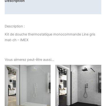
Description
Informations complémentaires
Description :
Kit de douche thermostatique monocommande Line gris
mat-ch – IMEX
Vous aimerez peut-être aussi…
Ce
produ
a
plusi
variat
Les
optio