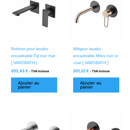
Robinet pour lavabo
Mitigeur lavabo
encastrable Fiji noir mat
encastrable Milos noir or
[ VAROBATH ]
rose [ VAROBATH ]
202,43
€
201,22
€
- TVA incluse
- TVA incluse
Ajouter au
Ajouter au
panier
panier