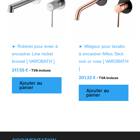
► Robinet pour évier à
► Mitigeur pour lavabo
encastrer Line nickel
à encastrer Milos Stick
brossé [ VAROBATH ]
noir or rose [ VAROBATH
]
217,55
€
- TVA incluse
201,22
€
- TVA incluse
Ajouter au
panier
Ajouter au
panier