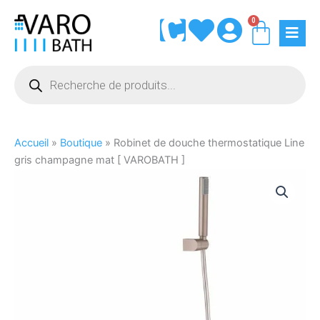
Aller
0
Panie
au
contenu
Recherche
de
produits
Accueil
»
Boutique
»
Robinet de douche thermostatique Line
gris champagne mat [ VAROBATH ]
quantité
de
Robinet
de
douche
thermostatique
Line
gris
champagne