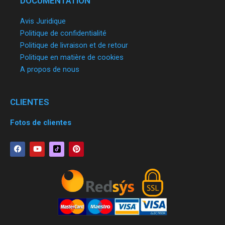
DOCUMENTATION
Avis Juridique
Politique de confidentialité
Politique de livraison et de retour
Politique en matière de cookies
A propos de nous
CLIENTES
Fotos de clientes
F
Y
P
a
o
i
c
u
n
e
t
t
b
u
e
o
b
r
o
e
e
k
s
t