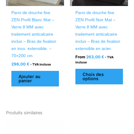
peuv
être
Paroi de douche fixe
Paroi de douche fixe
chois
ZEN Profil Blanc Mat –
ZEN Profil Noir Mat –
sur
Verre 8 MM avec
Verre 8 MM avec
la
traitement anticalcaire
traitement anticalcaire
page
inclus – Bras de fixation
inclus – Bras de fixation
du
en inox. extensible. –
extensible en acier.
produ
70×200 cm.
From
263,00
€
- TVA
incluse
296,00
€
- TVA incluse
Choix des
Ajouter au
options
panier
Produits similaires