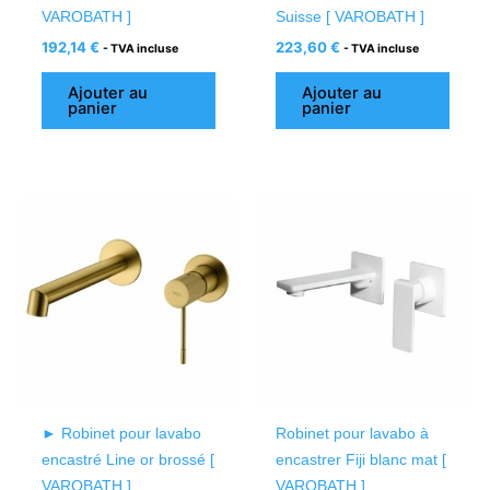
VAROBATH ]
Suisse [ VAROBATH ]
192,14
€
223,60
€
- TVA incluse
- TVA incluse
Ajouter au
Ajouter au
panier
panier
► Robinet pour lavabo
Robinet pour lavabo à
encastré Line or brossé [
encastrer Fiji blanc mat [
VAROBATH ]
VAROBATH ]