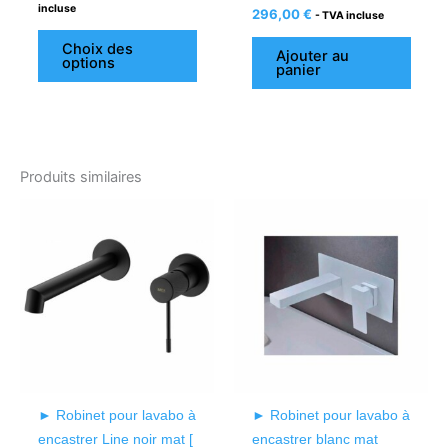
incluse
296,00
€
- TVA incluse
Choix des
Ajouter au
options
panier
Produits similaires
► Robinet pour lavabo à
► Robinet pour lavabo à
encastrer Line noir mat [
encastrer blanc mat