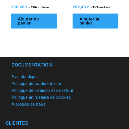
230,26
€
202,43
€
- TVA incluse
- TVA incluse
Ajouter au
Ajouter au
panier
panier
DOCUMENTATION
Avis Juridique
Politique de confidentialité
Politique de livraison et de retour
Politique en matière de cookies
A propos de nous
CLIENTES