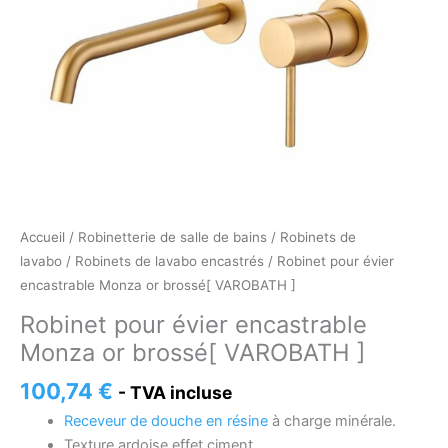
VAROBATH
]
Accueil
/
Robinetterie de salle de bains
/
Robinets de
lavabo
/
Robinets de lavabo encastrés
/ Robinet pour évier
encastrable Monza or brossé[ VAROBATH ]
Robinet pour évier encastrable
Monza or brossé[ VAROBATH ]
100,74
€
- TVA incluse
Receveur de douche en résine
à charge minérale.
Texture ardoise effet ciment.