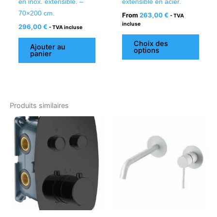
en inox. extensible. –
extensible en acier.
produ
70×200 cm.
From
263,00
€
- TVA
incluse
296,00
€
- TVA incluse
Choix des
Ajouter au
options
panier
Produits similaires