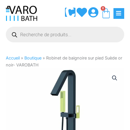
Aller
0
Panie
au
contenu
Recherche
de
produits
Accueil
»
Boutique
»
Robinet de baignoire sur pied Suède or
noir- VAROBATH
quantité
de
Robinet
de
baignoire
sur
pied
Suède
or