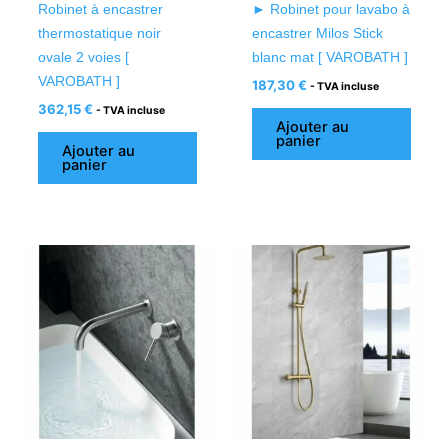
Robinet à encastrer
► Robinet pour lavabo à
thermostatique noir
encastrer Milos Stick
ovale 2 voies [
blanc mat [ VAROBATH ]
VAROBATH ]
187,30
€
- TVA incluse
362,15
€
- TVA incluse
Ajouter au
panier
Ajouter au
panier