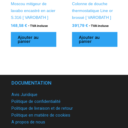
Moscou mitigeur de
Colonne de douche
lavabo encastré en acier
thermostatique Line or
S.316 [ VAROBATH ]
brossé [ VAROBATH ]
148,58
€
391,79
€
- TVA incluse
- TVA incluse
Ajouter au
Ajouter au
panier
panier
DOCUMENTATION
Avis Juridique
Politique de confidentialité
Politique de livraison et de retour
Politique en matière de cookies
A propos de nous