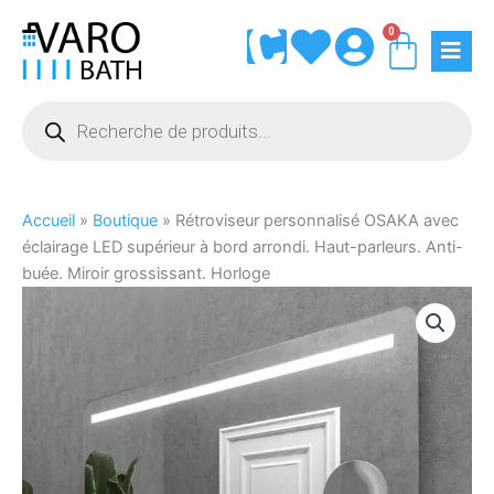
Aller
0
Panie
au
contenu
Recherche
de
produits
Accueil
»
Boutique
»
Rétroviseur personnalisé OSAKA avec
éclairage LED supérieur à bord arrondi. Haut-parleurs. Anti-
buée. Miroir grossissant. Horloge
quantité
de
Rétroviseur
personnalisé
OSAKA
avec
éclairage
LED