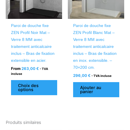
Les
options
peuvent
être
Paroi de douche fixe
Paroi de douche fixe
choisies
ZEN Profil Noir Mat –
ZEN Profil Blanc Mat –
sur
Verre 8 MM avec
Verre 8 MM avec
la
traitement anticalcaire
traitement anticalcaire
page
inclus – Bras de fixation
inclus – Bras de fixation
du
extensible en acier.
en inox. extensible. –
produit
70×200 cm.
From
263,00
€
- TVA
incluse
296,00
€
- TVA incluse
Choix des
Ajouter au
options
panier
Produits similaires