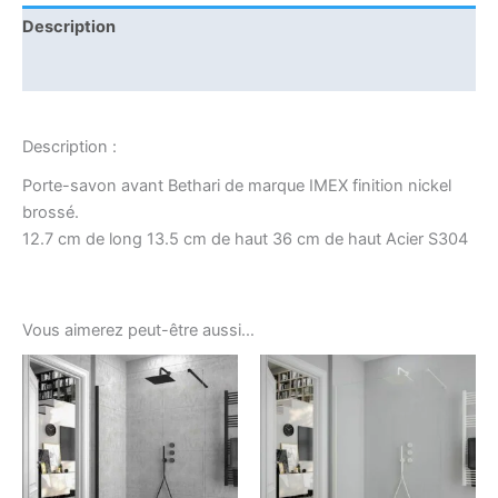
Description
Informations complémentaires
Description :
Porte-savon avant Bethari de marque IMEX finition nickel
brossé.
12.7 cm de long 13.5 cm de haut 36 cm de haut Acier S304
Vous aimerez peut-être aussi…
Ce
produit
a
plusieurs
variations.