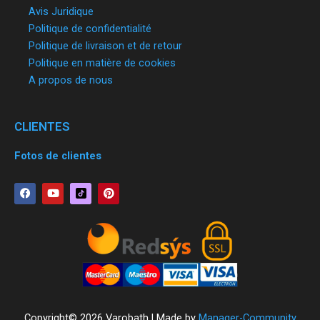
Avis Juridique
Politique de confidentialité
Politique de livraison et de retour
Politique en matière de cookies
A propos de nous
CLIENTES
Fotos de clientes
F
Y
P
a
o
i
c
u
n
e
t
t
b
u
e
o
b
r
o
e
e
k
s
t
Copyright© 2026 Varobath | Made by
Manager-Community