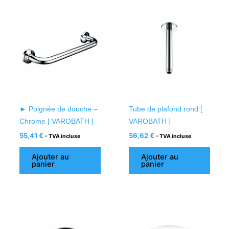
► Poignée de douche –
Tube de plafond rond [
Chrome [ VAROBATH ]
VAROBATH ]
55,41
€
56,62
€
- TVA incluse
- TVA incluse
Ajouter au
Ajouter au
panier
panier