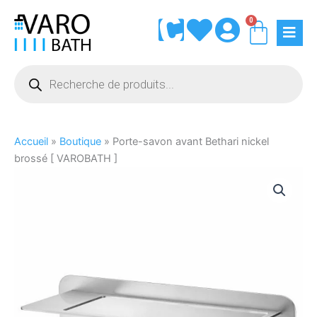
Aller
0
Panie
au
contenu
Recherche
de
produits
Accueil
»
Boutique
»
Porte-savon avant Bethari nickel
brossé [ VAROBATH ]
quantité
de
Porte-
savon
avant
Bethari
nickel
brossé
[