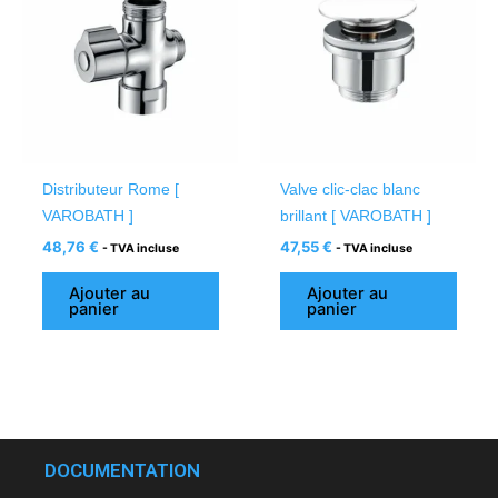
Distributeur Rome [
Valve clic-clac blanc
VAROBATH ]
brillant [ VAROBATH ]
48,76
€
47,55
€
- TVA incluse
- TVA incluse
Ajouter au
Ajouter au
panier
panier
DOCUMENTATION