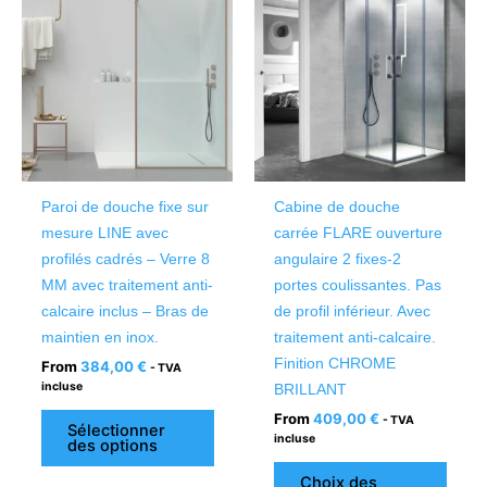
produit
produ
a
a
plusieurs
plusi
variations.
variat
Les
Les
options
optio
peuvent
peuv
être
être
Paroi de douche fixe sur
Cabine de douche
choisies
chois
mesure LINE avec
carrée FLARE ouverture
sur
sur
profilés cadrés – Verre 8
angulaire 2 fixes-2
la
la
MM avec traitement anti-
portes coulissantes. Pas
page
page
calcaire inclus – Bras de
de profil inférieur. Avec
du
du
maintien en inox.
traitement anti-calcaire.
produit
produ
Finition CHROME
From
384,00
€
- TVA
incluse
BRILLANT
From
409,00
€
- TVA
Sélectionner
incluse
des options
Choix des