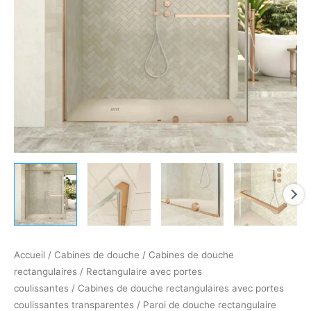
frontale
1
fixe
-
1
porte
coulissante
avec
roulettes
inférieures
+
1
fixe
finition
CUIVRE
Accueil
/
Cabines de douche
/
Cabines de douche
rectangulaires
/
Rectangulaire avec portes
coulissantes
/
Cabines de douche rectangulaires avec portes
coulissantes transparentes
/ Paroi de douche rectangulaire