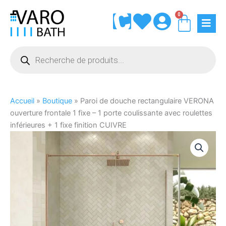
Aller
0
Panie
au
contenu
Recherche
de
produits
Accueil
»
Boutique
»
Paroi de douche rectangulaire VERONA
ouverture frontale 1 fixe – 1 porte coulissante avec roulettes
inférieures + 1 fixe finition CUIVRE
quantité
de
Paroi
de
douche
rectangulaire
VERONA
ouverture