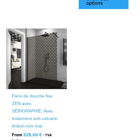
options
Ce
produit
a
plusieurs
variations.
Les
options
peuvent
être
Paroi de douche fixe
choisies
ZEN avec
sur
SÉRIGRAPHIE. Avec
la
traitement anti-calcaire.
page
finition noir mat
du
From
329,00
€
- TVA
produit