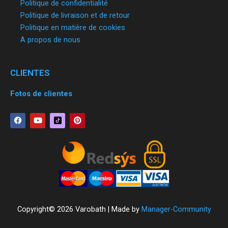
Politique de confidentialité
Politique de livraison et de retour
Politique en matière de cookies
A propos de nous
CLIENTES
Fotos de clientes
F
Y
P
a
o
i
c
u
n
e
t
t
b
u
e
o
b
r
o
e
e
k
s
t
Copyright© 2026 Varobath | Made by
Manager-Community