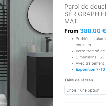
de
Paroi de douc
douche
SÉRIGRAPHIÉE,
frontale
MAT
OPEN
1
From
380,00
€
porte
Profilés en alum
SÉRIGRAPHIÉE,
couleurs.
sur
Verre trempé de 
mesure,
Dimensions : 53-
finition
Avec traitement a
NOIR
Expédition 7-10 
MAT
Taille de l'écran