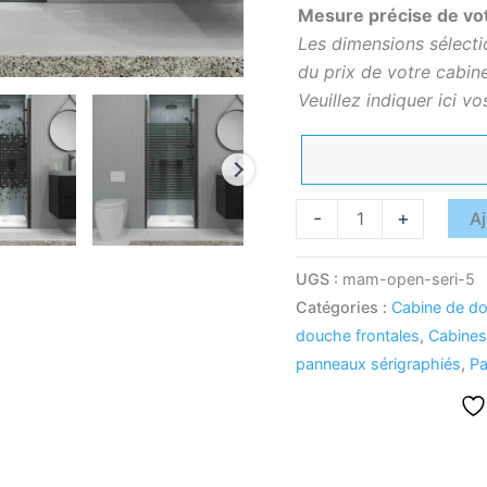
Mesure précise de vo
Les dimensions sélecti
du prix de votre cabin
Veuillez indiquer ici vo
-
+
Aj
UGS :
mam-open-seri-5
Catégories :
Cabine de do
douche frontales
,
Cabine
panneaux sérigraphiés
,
Pa