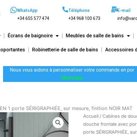
WhatsApp
Téléphone
E-mail
+34 655 577 474
+34 968 100 673
info@varo
Écrans de baignoire
Meubles de salle de bains
toportantes
Robinetterie de salle de bains
Accessoires d
Nous vous aidons à personnaliser votre commande en por
WhatsApp
PEN 1 porte SÉRIGRAPHIÉE, sur mesure, finition NOIR MAT
quantité
Accueil
/
Cabines de dou
de
douche frontale avec por
Paroi
porte SÉRIGRAPHIÉE, sur