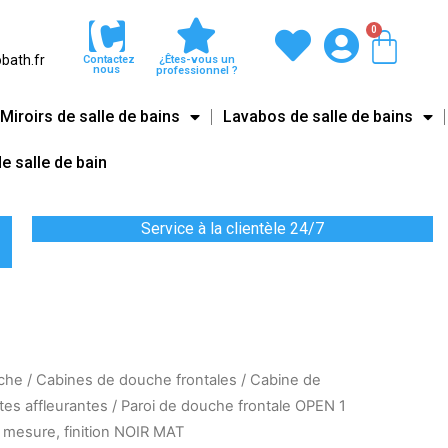
0
Pani
bath.fr
Contactez
¿Êtes-vous un
nous
professionnel ?
Miroirs de salle de bains
Lavabos de salle de bains
e salle de bain
Service à la clientèle 24/7
che
/
Cabines de douche frontales
/
Cabine de
tes affleurantes
/ Paroi de douche frontale OPEN 1
 mesure, finition NOIR MAT