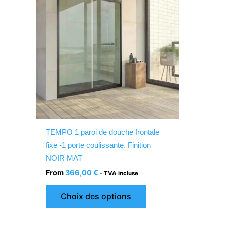
a
plusieurs
variations.
Les
options
peuvent
être
choisies
sur
la
TEMPO 1 paroi de douche frontale
page
fixe -1 porte coulissante. Finition
du
NOIR MAT
produit
From
366,00
€
- TVA incluse
Choix des options