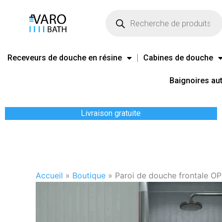
Aller
Recherche
de
au
produits
contenu
Receveurs de douche en résine
Cabines de douche
Baignoires au
Livraison gratuite
Accueil
»
Boutique
»
Paroi de douche frontale O