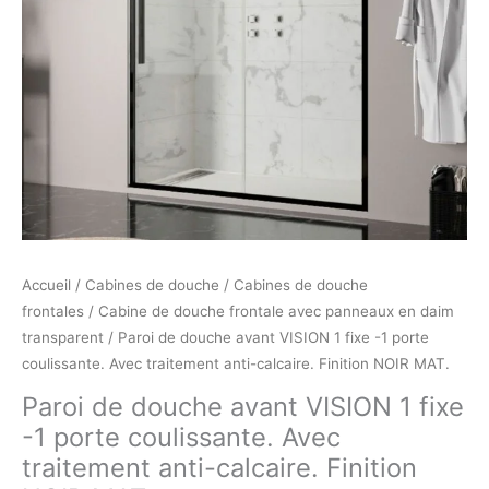
fixe
-1
porte
coulissante.
Avec
traitement
anti-
calcaire.
Finition
NOIR
MAT.
Accueil
/
Cabines de douche
/
Cabines de douche
frontales
/
Cabine de douche frontale avec panneaux en daim
transparent
/ Paroi de douche avant VISION 1 fixe -1 porte
coulissante. Avec traitement anti-calcaire. Finition NOIR MAT.
Paroi de douche avant VISION 1 fixe
-1 porte coulissante. Avec
traitement anti-calcaire. Finition