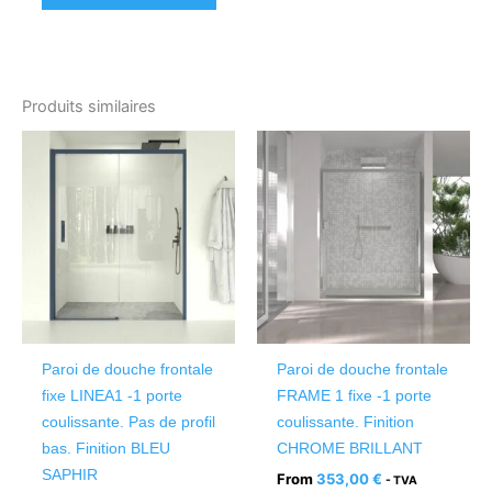
Produits similaires
Ce
Ce
produit
produ
a
a
plusieurs
plusi
variations.
variat
Les
Les
options
optio
peuvent
peuv
être
être
Paroi de douche frontale
Paroi de douche frontale
choisies
chois
fixe LINEA1 -1 porte
FRAME 1 fixe -1 porte
sur
sur
coulissante. Pas de profil
coulissante. Finition
la
la
bas. Finition BLEU
CHROME BRILLANT
page
page
SAPHIR
From
353,00
€
- TVA
du
du