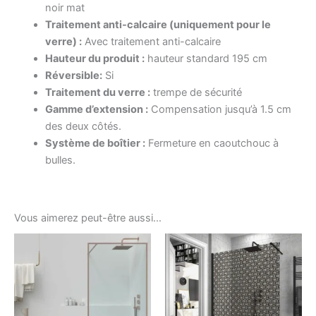
noir mat
Traitement anti-calcaire (uniquement pour le
verre) :
Avec traitement anti-calcaire
Hauteur du produit :
hauteur standard 195 cm
Réversible:
Si
Traitement du verre :
trempe de sécurité
Gamme d’extension :
Compensation jusqu’à 1.5 cm
des deux côtés.
Système de boîtier :
Fermeture en caoutchouc à
bulles.
Vous aimerez peut-être aussi…
Ce
Ce
produit
produ
a
a
plusieurs
plusi
variations.
variat