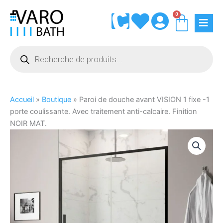
Aller
0
Panie
au
contenu
Recherche
de
produits
Accueil
»
Boutique
»
Paroi de douche avant VISION 1 fixe -1
porte coulissante. Avec traitement anti-calcaire. Finition
NOIR MAT.
quantité
de
Paroi
de
douche
avant
VISION
1