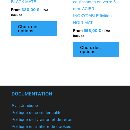
BLACK MATE
coulissantes en verre 6
page
page
mm. ACIER
From
380,00
€
- TVA
du
du
incluse
INOXYDABLE finition
produit
produ
NOIR MAT
Choix des
options
From
568,00
€
- TVA
incluse
Choix des
options
DOCUMENTATION
Avis Juridique
Politique de confidentialité
Politique de livraison et de retour
Politique en matière de cookies