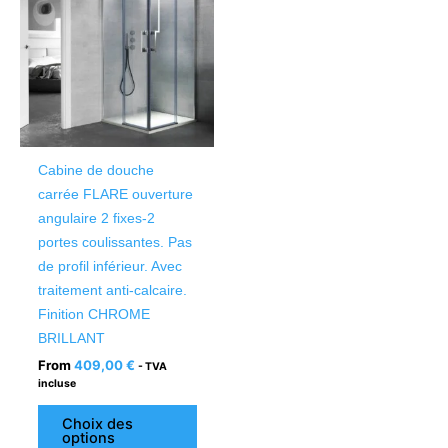
a
plusieurs
variations.
Les
options
peuvent
être
Cabine de douche
choisies
carrée FLARE ouverture
sur
angulaire 2 fixes-2
la
portes coulissantes. Pas
page
de profil inférieur. Avec
du
traitement anti-calcaire.
produit
Finition CHROME
BRILLANT
From
409,00
€
- TVA
incluse
Choix des
options