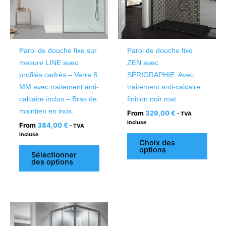
Les
Les
options
optio
peuvent
peuv
être
être
Paroi de douche fixe sur
Paroi de douche fixe
choisies
chois
mesure LINE avec
ZEN avec
sur
sur
profilés cadrés – Verre 8
SÉRIGRAPHIE. Avec
la
la
MM avec traitement anti-
traitement anti-calcaire.
page
page
calcaire inclus – Bras de
finition noir mat
du
du
maintien en inox.
From
329,00
€
- TVA
produit
produ
incluse
From
384,00
€
- TVA
incluse
Choix des
options
Sélectionner
des options
Ce
produit