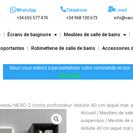
WhatsApp
Téléphone
E-mail
+34 655 577 474
+34 968 100 673
info@varo
Écrans de baignoire
Meubles de salle de bains
toportantes
Robinetterie de salle de bains
Accessoires d
Nous vous aidons à personnaliser votre commande en por
WhatsApp
pendu NEXO 2 tiroirs profondeur réduite 40 cm laqué mat 
quantité
Accueil
/
Meubles de sall
de
suspendus
/ Meuble de s
Meuble
réduite 40 cm laqué mat