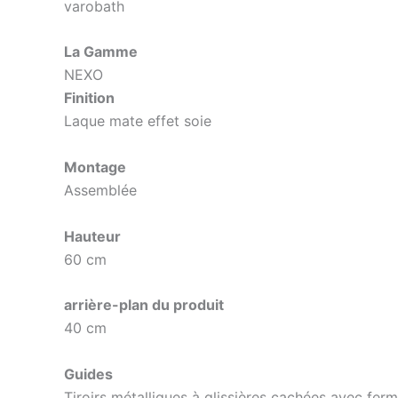
varobath
La Gamme
NEXO
Finition
Laque mate effet soie
Montage
Assemblée
Hauteur
60 cm
arrière-plan du produit
40 cm
Guides
Tiroirs métalliques à glissières cachées avec fer