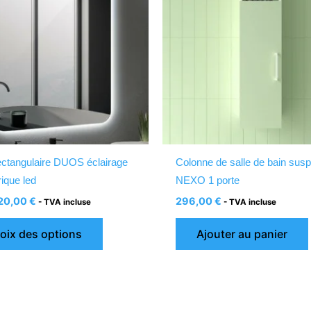
plusieurs
variations.
Les
options
peuvent
être
choisies
sur
la
rectangulaire DUOS éclairage
Colonne de salle de bain sus
page
rique led
NEXO 1 porte
du
20,00
€
296,00
€
- TVA incluse
- TVA incluse
produit
oix des options
Ajouter au panier