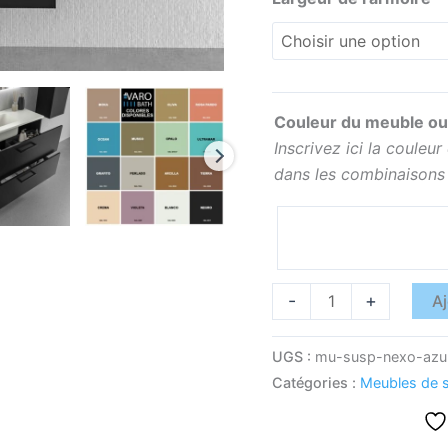
porcelaine
NOIR
Couleur du meuble ou
Inscrivez ici la couleu
dans les combinaisons
-
+
Aj
UGS :
mu-susp-nexo-azu
Catégories :
Meubles de s