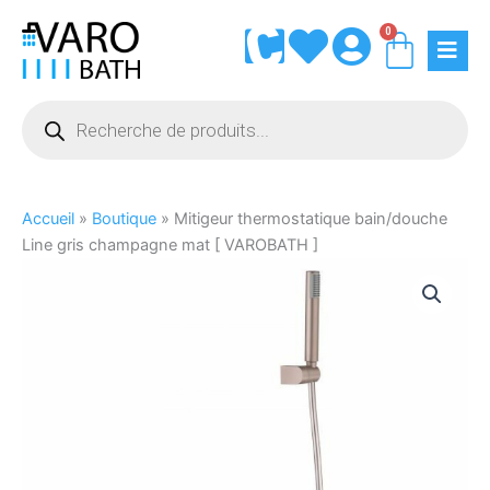
Aller
0
Panie
au
contenu
Recherche
de
produits
Accueil
»
Boutique
»
Mitigeur thermostatique bain/douche
Line gris champagne mat [ VAROBATH ]
quantité
de
Mitigeur
thermostatique
bain/douche
Line
gris
champagne
mat