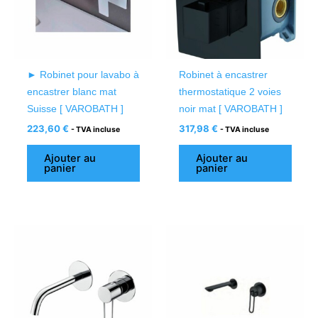
► Robinet pour lavabo à
Robinet à encastrer
encastrer blanc mat
thermostatique 2 voies
Suisse [ VAROBATH ]
noir mat [ VAROBATH ]
223,60
€
317,98
€
- TVA incluse
- TVA incluse
Ajouter au
Ajouter au
panier
panier