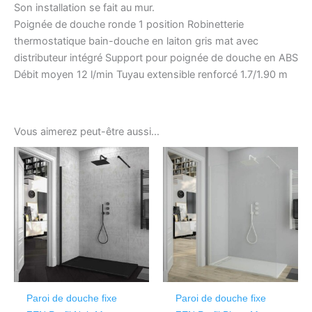
Son installation se fait au mur.
Poignée de douche ronde 1 position Robinetterie
thermostatique bain-douche en laiton gris mat avec
distributeur intégré Support pour poignée de douche en ABS
Débit moyen 12 l/min Tuyau extensible renforcé 1.7/1.90 m
Vous aimerez peut-être aussi…
Ce
produit
a
plusieurs
variations.
Les
options
peuvent
être
Paroi de douche fixe
Paroi de douche fixe
choisies