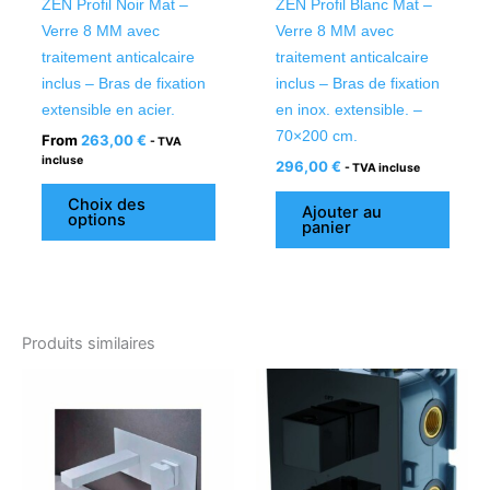
ZEN Profil Noir Mat –
ZEN Profil Blanc Mat –
sur
Verre 8 MM avec
Verre 8 MM avec
la
traitement anticalcaire
traitement anticalcaire
page
inclus – Bras de fixation
inclus – Bras de fixation
du
extensible en acier.
en inox. extensible. –
produit
70×200 cm.
From
263,00
€
- TVA
incluse
296,00
€
- TVA incluse
Choix des
Ajouter au
options
panier
Produits similaires