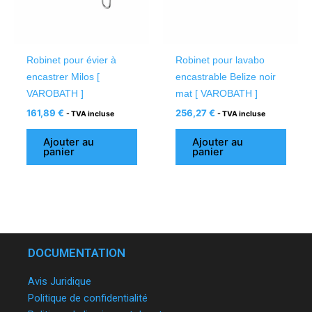
Robinet pour évier à
Robinet pour lavabo
encastrer Milos [
encastrable Belize noir
VAROBATH ]
mat [ VAROBATH ]
161,89
€
256,27
€
- TVA incluse
- TVA incluse
Ajouter au
Ajouter au
panier
panier
DOCUMENTATION
Avis Juridique
Politique de confidentialité