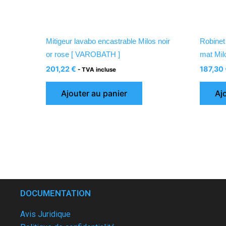
Mitigeur lavabo encastrable Milos noir
Robinet
or rose [ VAROBATH ]
mat Mi
201,22
€
187,30
- TVA incluse
Ajouter au panier
Aj
DOCUMENTATION
Avis Juridique