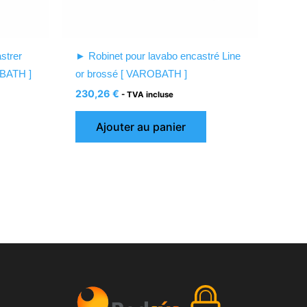
strer
► Robinet pour lavabo encastré Line
OBATH ]
or brossé [ VAROBATH ]
230,26
€
- TVA incluse
Ajouter au panier