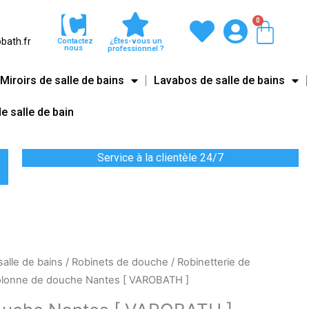
0
Pani
bath.fr
Contactez
¿Êtes-vous un
nous
professionnel ?
Miroirs de salle de bains
Lavabos de salle de bains
e salle de bain
Service à la clientèle 24/7
salle de bains
/
Robinets de douche
/
Robinetterie de
olonne de douche Nantes [ VAROBATH ]