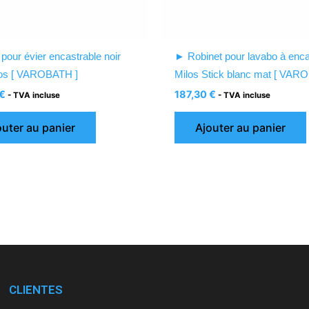
 pour évier encastrable noir
► Robinet pour lavabo à enca
los [ VAROBATH ]
Milos Stick blanc mat [ VAR
€
187,30
€
- TVA incluse
- TVA incluse
outer au panier
Ajouter au panier
CLIENTES