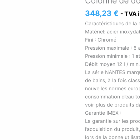
Colonne de d
de
douche
348,23
€
- TVA 
Nantes
Caractéristiques de la
[
Matériel: acier inoxyda
VAROBATH
Fini : Chromé
]
Pression maximale : 6 a
Pression minimale : 1 at
Débit moyen 12 l / min.
La série NANTES marque
de bains, à la fois cl
nouvelles normes euro
consommation d’eau tou
voir plus de produits 
Garantie IMEX :
La garantie sur les pr
l’acquisition du produit
lors de la bonne utilisa