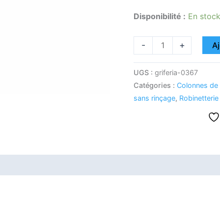
Disponibilité :
En stoc
-
+
Aj
UGS :
griferia-0367
Catégories :
Colonnes de
sans rinçage
,
Robinetterie