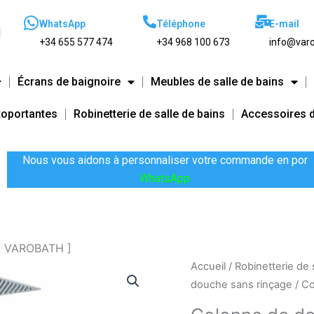
WhatsApp
Téléphone
E-mail
+34 655 577 474
+34 968 100 673
info@varo
Écrans de baignoire
Meubles de salle de bains
toportantes
Robinetterie de salle de bains
Accessoires d
Nous vous aidons à personnaliser votre commande en por
WhatsApp
[ VAROBATH ]
quantité
Accueil
/
Robinetterie de 
de
douche sans rinçage
/ C
Colonne