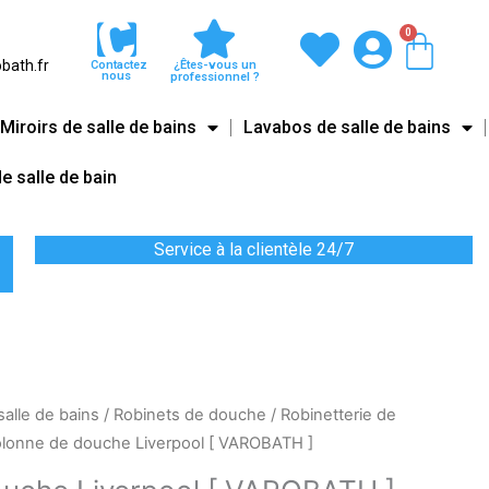
0
Pani
bath.fr
Contactez
¿Êtes-vous un
nous
professionnel ?
Miroirs de salle de bains
Lavabos de salle de bains
e salle de bain
Service à la clientèle 24/7
salle de bains
/
Robinets de douche
/
Robinetterie de
lonne de douche Liverpool [ VAROBATH ]