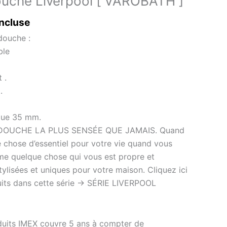
uche Liverpool [ VAROBATH ]
incluse
douche :
ble
 .
.
ique 35 mm.
A DOUCHE LA PLUS SENSÉE QUE JAMAIS. Quand
e chose d’essentiel pour votre vie quand vous
me quelque chose qui vous est propre et
tylisées et uniques pour votre maison. Cliquez ici
uits dans cette série -> SÉRIE LIVERPOOL
oduits IMEX couvre 5 ans à compter de