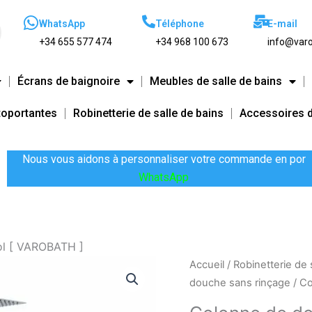
WhatsApp
Téléphone
E-mail
+34 655 577 474
+34 968 100 673
info@varo
Écrans de baignoire
Meubles de salle de bains
toportantes
Robinetterie de salle de bains
Accessoires d
Nous vous aidons à personnaliser votre commande en por
WhatsApp
ol [ VAROBATH ]
quantité
Accueil
/
Robinetterie de 
de
douche sans rinçage
/ Co
Colonne