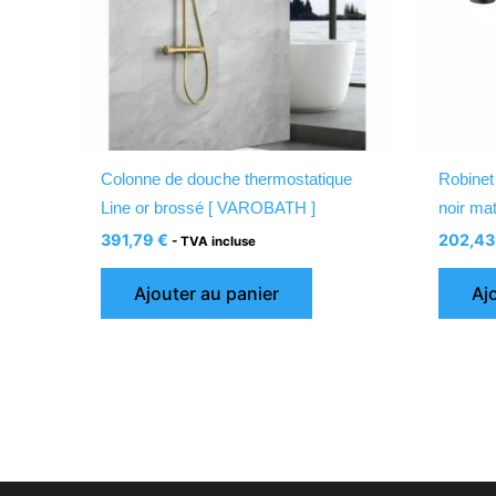
Colonne de douche thermostatique
Robinet 
Line or brossé [ VAROBATH ]
noir ma
391,79
€
202,4
- TVA incluse
Ajouter au panier
Aj