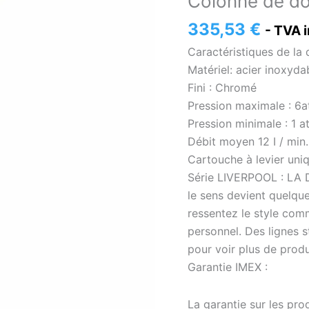
Colonne de do
de
douche
335,53
€
- TVA 
Liverpool
Caractéristiques de la 
[
Matériel: acier inoxyda
VAROBATH
Fini : Chromé
]
Pression maximale : 6at
Pression minimale : 1 at
Débit moyen 12 I / min.
Cartouche à levier un
Série LIVERPOOL : L
le sens devient quelqu
ressentez le style com
personnel. Des lignes s
pour voir plus de prod
Garantie IMEX :
La garantie sur les pr