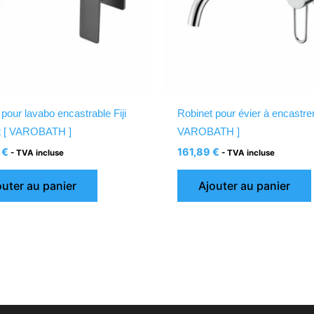
pour lavabo encastrable Fiji
Robinet pour évier à encastrer
t [ VAROBATH ]
VAROBATH ]
3
€
161,89
€
- TVA incluse
- TVA incluse
outer au panier
Ajouter au panier