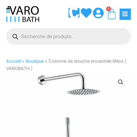
Aller
0
Panie
au
contenu
Recherche
de
produits
Accueil
»
Boutique
»
Colonne de douche encastrée Milos [
VAROBATH ]
quantité
de
Colonne
de
douche
encastrée
Milos
[
VAROBATH