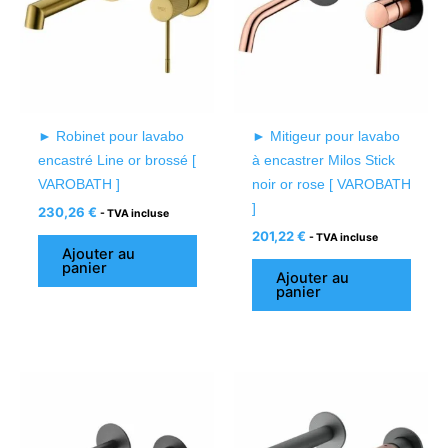
► Robinet pour lavabo
► Mitigeur pour lavabo
encastré Line or brossé [
à encastrer Milos Stick
VAROBATH ]
noir or rose [ VAROBATH
]
230,26
€
- TVA incluse
201,22
€
- TVA incluse
Ajouter au
panier
Ajouter au
panier