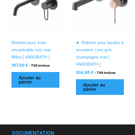
Robinet pour évier
► Robinet pour lavabo à
encastrable noir mat
encastrer Line gris
Milos [ VAROBATH ]
champagne mat [
VAROBATH ]
187,30
€
- TVA incluse
204,85
€
- TVA incluse
Ajouter au
panier
Ajouter au
panier
DOCUMENTATION