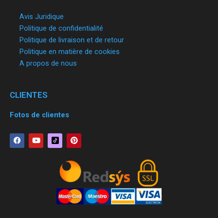
Avis Juridique
Politique de confidentialité
Politique de livraison et de retour
Politique en matière de cookies
A propos de nous
CLIENTES
Fotos de clientes
F
Y
P
a
o
i
c
u
n
e
t
t
b
u
e
o
b
r
o
e
e
k
s
t