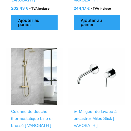
VAROBATH ]
VAROBATH ]
202,43
€
244,17
€
- TVA incluse
- TVA incluse
Ajouter au
Ajouter au
panier
panier
Colonne de douche
► Mitigeur de lavabo à
thermostatique Line or
encastrer Milos Stick [
brossé [ VAROBATH ]
VAROBATH ]