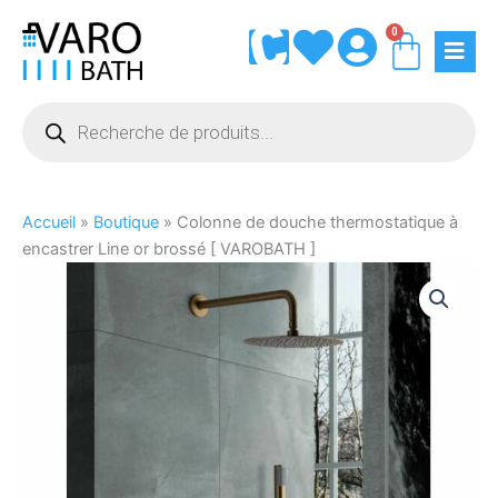
Aller
0
Panie
au
contenu
Recherche
de
produits
Accueil
»
Boutique
»
Colonne de douche thermostatique à
encastrer Line or brossé [ VAROBATH ]
quantité
de
Colonne
de
douche
thermostatique
à
encastrer
Line