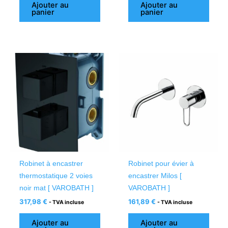
Ajouter au
Ajouter au
panier
panier
Robinet à encastrer
Robinet pour évier à
thermostatique 2 voies
encastrer Milos [
noir mat [ VAROBATH ]
VAROBATH ]
317,98
€
161,89
€
- TVA incluse
- TVA incluse
Ajouter au
Ajouter au