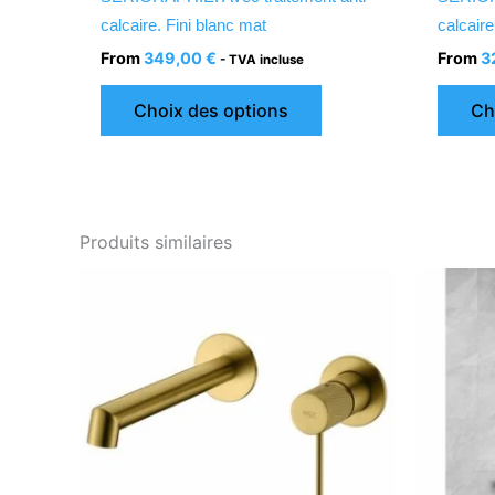
du
calcaire. Fini blanc mat
calcaire
produit
From
349,00
€
From
3
- TVA incluse
Choix des options
Ch
Produits similaires