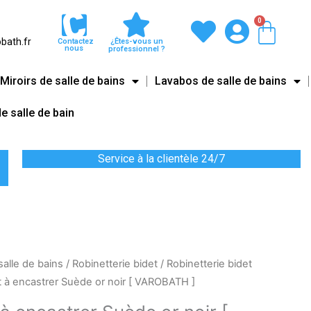
0
Pani
bath.fr
Contactez
¿Êtes-vous un
nous
professionnel ?
Miroirs de salle de bains
Lavabos de salle de bains
e salle de bain
Service à la clientèle 24/7
salle de bains
/
Robinetterie bidet
/
Robinetterie bidet
t à encastrer Suède or noir [ VAROBATH ]