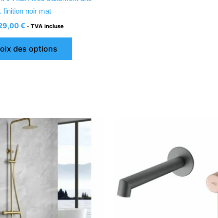
du
. finition noir mat
produit
29,00
€
- TVA incluse
oix des options