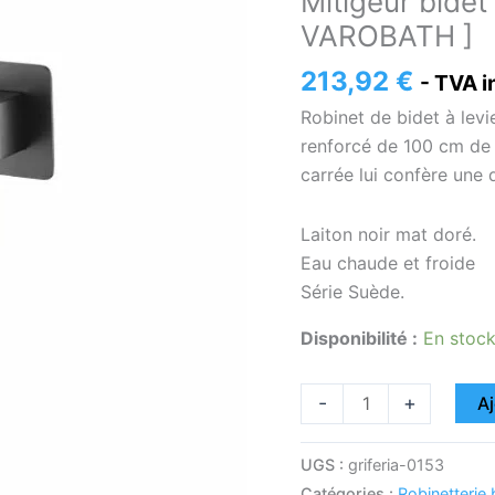
Mitigeur bidet
bidet
VAROBATH ]
à
encastrer
213,92
€
- TVA i
Suède
Robinet de bidet à levi
or
renforcé de 100 cm de 
noir
carrée lui confère une di
[
VAROBATH
Laiton noir mat doré.
]
Eau chaude et froide
Série Suède.
Disponibilité :
En stoc
-
+
Aj
UGS :
griferia-0153
Catégories :
Robinetterie 