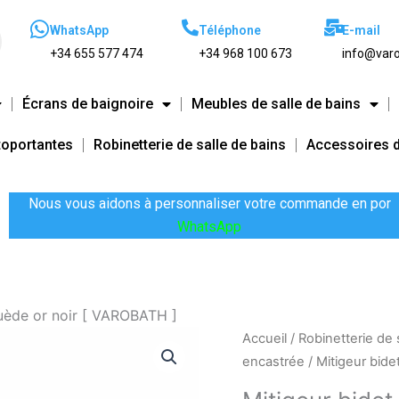
WhatsApp
Téléphone
E-mail
+34 655 577 474
+34 968 100 673
info@varo
Écrans de baignoire
Meubles de salle de bains
toportantes
Robinetterie de salle de bains
Accessoires d
Nous vous aidons à personnaliser votre commande en por
WhatsApp
Suède or noir [ VAROBATH ]
quantité
Accueil
/
Robinetterie de 
de
encastrée
/ Mitigeur bide
Mitigeur