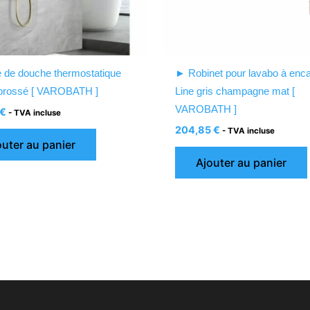
 de douche thermostatique
► Robinet pour lavabo à enca
 brossé [ VAROBATH ]
Line gris champagne mat [
VAROBATH ]
€
- TVA incluse
204,85
€
- TVA incluse
outer au panier
Ajouter au panier