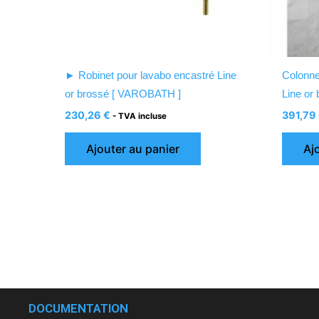
► Robinet pour lavabo encastré Line
Colonne
or brossé [ VAROBATH ]
Line or
230,26
€
391,79
- TVA incluse
Ajouter au panier
Aj
DOCUMENTATION