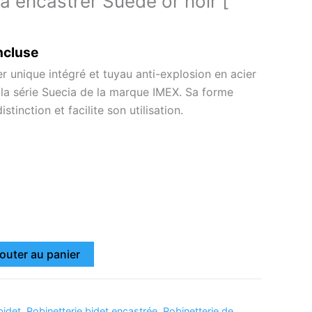
 à encastrer Suède or noir [
ncluse
er unique intégré et tuyau anti-explosion en acier
la série Suecia de la marque IMEX. Sa forme
stinction et facilite son utilisation.
k
outer au panier
bidet
,
Robinetterie bidet encastrée
,
Robinetterie de