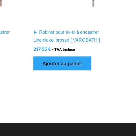
strer
► Robinet pour évier à encastrer
Line nickel brossé [ VAROBATH ]
217,55
€
- TVA incluse
Ajouter au panier