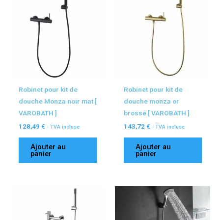
Robinet pour kit de
Robinet pour kit de
douche Monza noir mat [
douche monza or
VAROBATH ]
brossé [ VAROBATH ]
128,49
€
143,72
€
- TVA incluse
- TVA incluse
Ajouter au
Ajouter au
panier
panier