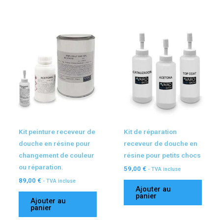
plus
ancien
Kit peinture receveur de
Kit de réparation
douche en résine pour
receveur de douche en
changement de couleur
résine pour petits chocs
ou réparation.
59,00
€
- TVA incluse
89,00
€
- TVA incluse
Ajouter au
panier
Ajouter au
panier