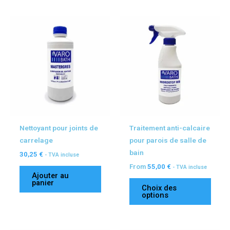
Ce
produ
a
plusi
variat
Les
optio
peuv
être
Nettoyant pour joints de
Traitement anti-calcaire
chois
carrelage
pour parois de salle de
sur
bain
30,25
€
- TVA incluse
la
From
55,00
€
- TVA incluse
page
Ajouter au
du
panier
Choix des
produ
options