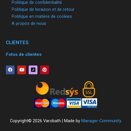
Politique de confidentialité
Politique de livraison et de retour
Politique en matière de cookies
A propos de nous
CLIENTES
Fotos de clientes
F
Y
P
a
o
i
c
u
n
e
t
t
b
u
e
o
b
r
o
e
e
k
s
t
Copyright© 2026 Varobath | Made by
Manager-Community