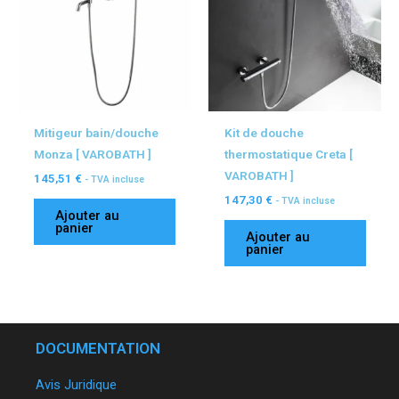
Mitigeur bain/douche
Kit de douche
Monza [ VAROBATH ]
thermostatique Creta [
VAROBATH ]
145,51
€
- TVA incluse
147,30
€
- TVA incluse
Ajouter au
panier
Ajouter au
panier
DOCUMENTATION
Avis Juridique