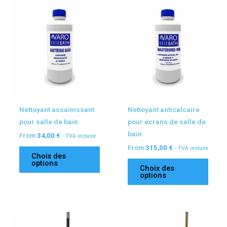
Ce
Ce
produit
produ
a
a
plusieurs
plusi
variations.
variat
Les
Les
options
optio
peuvent
peuv
être
être
Nettoyant assainissant
Nettoyant anticalcaire
choisies
chois
pour salle de bain
pour écrans de salle de
sur
sur
bain
From
34,00
€
- TVA incluse
la
la
From
315,00
€
- TVA incluse
page
page
Choix des
du
du
options
Choix des
produit
produ
options