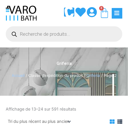
Aller
0
Panie
au
contenu
Recherche
de
produits
Grifería
Accueil
/ Classe d’expédition du produit /
Grifería
/ Page 2
Trié
Affichage de 13–24 sur 591 résultats
du
plus
récent
au