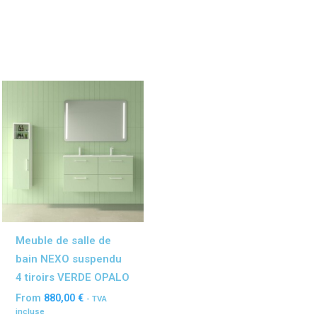
Ce
uit
produit
a
ieurs
plusieurs
ations.
variations.
Les
ions
options
vent
peuvent
être
Meuble de salle de
sies
choisies
bain NEXO suspendu
sur
4 tiroirs VERDE OPALO
la
From
880,00
€
- TVA
e
page
incluse