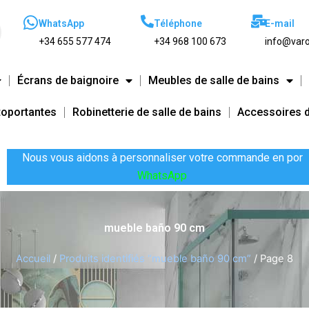
WhatsApp
Téléphone
E-mail
+34 655 577 474
+34 968 100 673
info@varo
Écrans de baignoire
Meubles de salle de bains
toportantes
Robinetterie de salle de bains
Accessoires d
Nous vous aidons à personnaliser votre commande en por
WhatsApp
mueble baño 90 cm
Accueil
/
Produits identifiés “mueble baño 90 cm”
/ Page 8