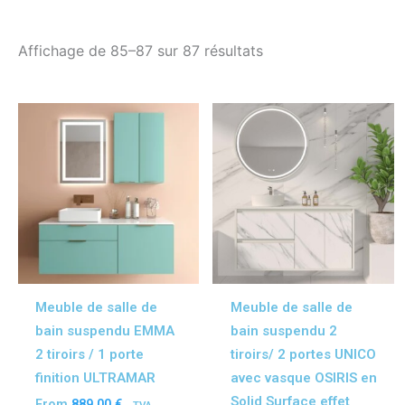
Trié
Affichage de 85–87 sur 87 résultats
du
plus
récent
au
plus
Ce
Ce
ancien
produit
prod
a
a
plusieurs
plus
variations.
vari
Les
Les
options
opt
peuvent
peu
être
être
Meuble de salle de
Meuble de salle de
choisies
choi
bain suspendu EMMA
bain suspendu 2
sur
sur
2 tiroirs / 1 porte
tiroirs/ 2 portes UNICO
la
la
finition ULTRAMAR
avec vasque OSIRIS en
page
pag
Solid Surface effet
From
889,00
€
- TVA