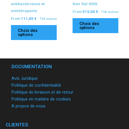
antibactérienne et
Noir Ral 9005
du
du
antidérapante
From
515,00
€
- TVA incluse
produit
produ
From
111,00
€
- TVA incluse
Choix des
options
Choix des
options
DOCUMENTATION
Avis Juridique
Politique de confidentialité
Politique de livraison et de retour
Politique en matière de cookies
A propos de nous
CLIENTES