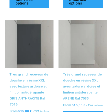
options
options
Ce
Ce
produit
produ
a
a
plusieurs
plusi
variations.
variat
Les
Les
options
optio
peuvent
peuv
être
être
Très grand receveur de
Très grand receveur de
choisies
chois
douche en résine XXL
douche en résine XXL
sur
sur
avec texture ardoise et
avec texture ardoise et
la
la
finition antidérapante
finition antidérapante
page
page
GRIS ANTHRACITE Ral
ARÈNE Ral 7035
du
du
7016
From
515,00
€
- TVA incluse
produit
produ
From
515,00
€
- TVA incluse