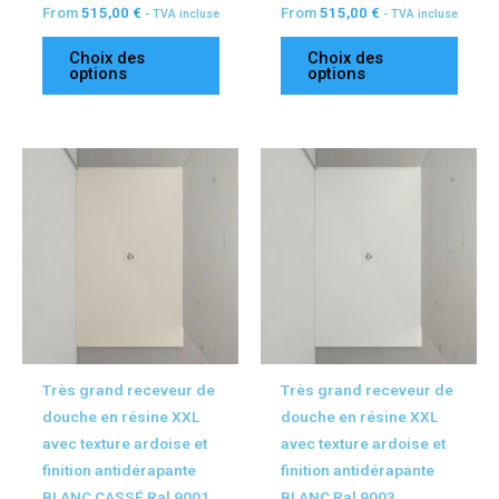
From
515,00
€
From
515,00
€
- TVA incluse
- TVA incluse
produit
produ
Choix des
Choix des
options
options
Ce
Ce
produit
produ
a
a
plusieurs
plusi
variations.
variat
Les
Les
options
optio
peuvent
peuv
être
être
Très grand receveur de
Très grand receveur de
choisies
chois
douche en résine XXL
douche en résine XXL
sur
sur
avec texture ardoise et
avec texture ardoise et
la
la
finition antidérapante
finition antidérapante
page
page
BLANC CASSÉ Ral 9001
BLANC Ral 9003