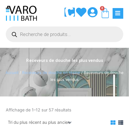
Aller
0
Panie
au
contenu
Recherche
de
produits
Receveurs de douche les plus vendus
Accueil
/
Receveurs de douche en résine
/ Receveurs de douche
les plus vendus
Trié
Affichage de 1–12 sur 57 résultats
du
plus
récent
au