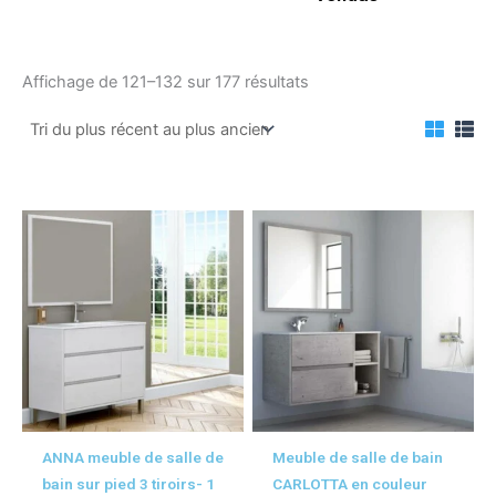
Trié
Affichage de 121–132 sur 177 résultats
du
plus
récent
au
plus
ancien
Ce
Ce
produit
produ
a
a
plusieurs
plusi
variations.
variat
Les
Les
options
optio
peuvent
peuv
être
être
ANNA meuble de salle de
Meuble de salle de bain
choisies
chois
bain sur pied 3 tiroirs- 1
CARLOTTA en couleur
sur
sur