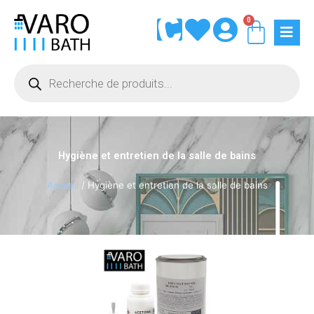
Aller
0
Panie
au
contenu
Recherche
de
produits
Hygiène et entretien de la salle de bains
Accueil
/ Hygiène et entretien de la salle de bains