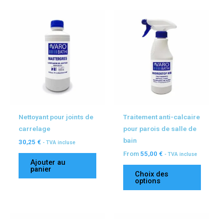
Ce
produ
a
plusi
variat
Les
optio
peuv
être
Nettoyant pour joints de
Traitement anti-calcaire
chois
carrelage
pour parois de salle de
sur
bain
30,25
€
- TVA incluse
la
From
55,00
€
- TVA incluse
page
Ajouter au
du
panier
Choix des
produ
options
Ce
Ce