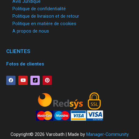
Avis Juridique
Politique de confidentialité
Politique de livraison et de retour
Politique en matière de cookies
A propos de nous
CLIENTES
Fotos de clientes
F
Y
P
a
o
i
c
u
n
e
t
t
b
u
e
o
b
r
o
e
e
k
s
t
Copyright© 2026 Varobath | Made by
Manager-Community