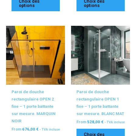
Choix des
Choix des
options
options
Ce
Ce
produit
produ
a
a
plusieurs
plusi
variations.
variat
Les
Les
options
optio
peuvent
peuv
être
être
Paroi de douche
Paroi de douche
choisies
chois
rectangulaire OPEN 2
rectangulaire OPEN 1
sur
sur
fixe – 1 porte battante
fixe – 1 porte battante
la
la
sur mesure. MARQUIN
sur mesure. BLANC MAT
page
page
NOIR
From
528,00
€
- TVA incluse
du
du
From
676,00
€
- TVA incluse
produit
produ
Choix des