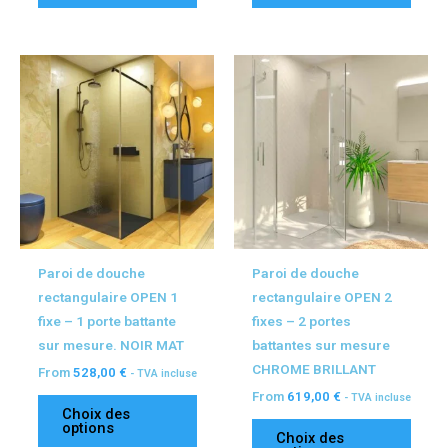
Ce
Ce
produit
produ
a
a
plusieurs
plusi
variations.
variat
Les
Les
options
optio
peuvent
peuv
être
être
Paroi de douche
Paroi de douche
choisies
chois
rectangulaire OPEN 1
rectangulaire OPEN 2
sur
sur
fixe – 1 porte battante
fixes – 2 portes
la
la
sur mesure. NOIR MAT
battantes sur mesure
page
page
CHROME BRILLANT
From
528,00
€
- TVA incluse
du
du
From
619,00
€
- TVA incluse
produit
produ
Choix des
options
Choix des