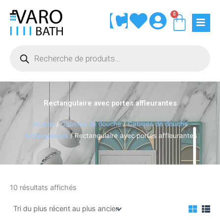
Aller
0
Panie
au
contenu
Recherche
de
produits
Rectangulaire avec portes affleurantes
Accueil
/
Cabines de douche
/
Cabines de douche
rectangulaires
/ Rectangulaire avec portes affleurantes
Trié
10 résultats affichés
du
plus
récent
au