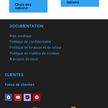
options
Choix des
options
DOCUMENTATION
Avis Juridique
Politique de confidentialité
Politique de livraison et de retour
Politique en matière de cookies
A propos de nous
CLIENTES
Fotos de clientes
F
Y
P
a
o
i
c
u
n
e
t
t