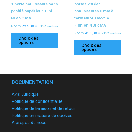
1 porte coulissante sans
portes vitrées
la
la
profilé supérieur. Fini
coulissantes 8 mm à
page
page
BLANC MAT
fermeture amortie.
du
du
Finition NOIR MAT
From
724,00
€
- TVA incluse
produit
produ
From
916,00
€
- TVA incluse
Choix des
options
Choix des
options
DOCUMENTATION
Avis Juridique
Politique de confidentialité
Politique de livraison et de retour
Politique en matière de cookies
A propos de nous