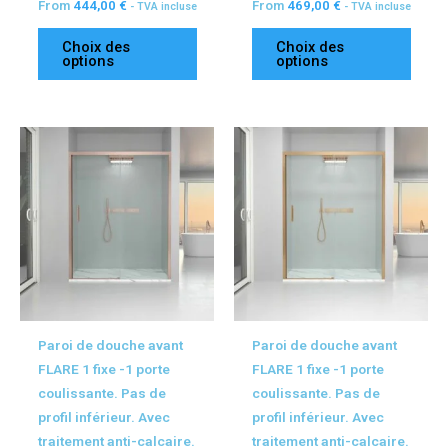
From
444,00
€
From
469,00
€
- TVA incluse
- TVA incluse
Choix des
Choix des
options
options
Ce
Ce
produit
produ
a
a
plusieurs
plusi
variations.
variat
Les
Les
options
optio
peuvent
peuv
être
être
Paroi de douche avant
Paroi de douche avant
choisies
chois
FLARE 1 fixe -1 porte
FLARE 1 fixe -1 porte
sur
sur
coulissante. Pas de
coulissante. Pas de
la
la
profil inférieur. Avec
profil inférieur. Avec
page
page
traitement anti-calcaire.
traitement anti-calcaire.