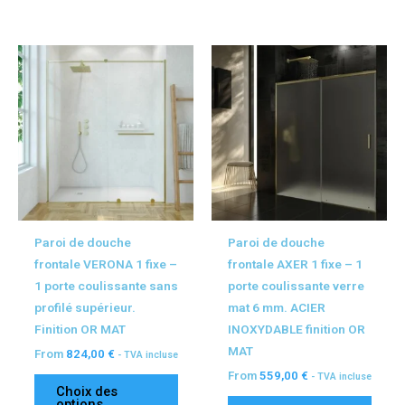
plus
ancien
Ce
Ce
produit
produ
a
a
plusieurs
plusi
variations.
variat
Les
Les
options
optio
peuvent
peuv
être
être
Paroi de douche
Paroi de douche
choisies
chois
frontale VERONA 1 fixe –
frontale AXER 1 fixe – 1
sur
sur
1 porte coulissante sans
porte coulissante verre
la
la
profilé supérieur.
mat 6 mm. ACIER
page
page
Finition OR MAT
INOXYDABLE finition OR
du
du
MAT
From
824,00
€
- TVA incluse
produit
produ
From
559,00
€
- TVA incluse
Choix des
options