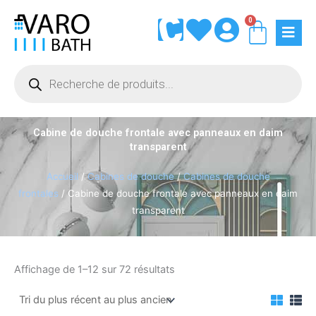
Aller
0
Panie
au
contenu
Recherche
de
produits
Cabine de douche frontale avec panneaux en daim
transparent
Accueil
/
Cabines de douche
/
Cabines de douche
frontales
/ Cabine de douche frontale avec panneaux en daim
transparent
Trié
Affichage de 1–12 sur 72 résultats
du
plus
récent
au